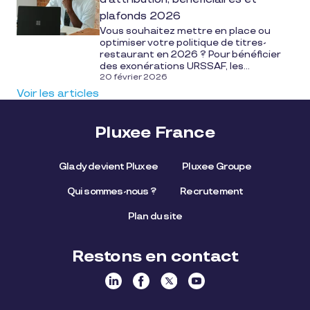
plafonds 2026
Vous souhaitez mettre en place ou
optimiser votre politique de titres-
restaurant en 2026 ? Pour bénéficier
des exonérations URSSAF, les...
20 février 2026
Voir les articles
Pluxee France
Glady devient Pluxee
Pluxee Groupe
Qui sommes-nous ?
Recrutement
Plan du site
Restons en contact