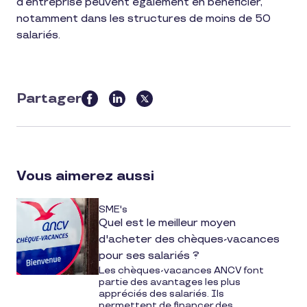
d’entreprise peuvent également en bénéficier,
notamment dans les structures de moins de 50
salariés.
Partager
this
article
on
social
Vous aimerez aussi
media
SME's
Quel est le meilleur moyen
d'acheter des chèques-vacances
pour ses salariés ?
Les chèques-vacances ANCV font
partie des avantages les plus
appréciés des salariés. Ils
permettent de financer des