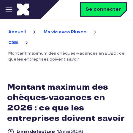
Aller au contenu principal
R
Se connecter
Accueil
Ma vie avec Pluxee
CSE
Montant maximum des chèques-vacances en 2026 : ce
que les entreprises doivent savoir
Montant maximum des
chèques-vacances en
2026 : ce que les
entreprises doivent savoir
5 min de lecture
13 mai 2026