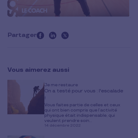
Partager
this
article
on
social
Vous aimerez aussi
media
Je me restaure
On a testé pour vous : l'escalade
!
Vous faites partie de celles et ceux
qui ont bien compris que l’activité
physique était indispensable, qui
veulent prendre soin...
14 décembre 2022