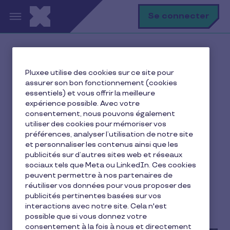
Aller au contenu principal
R
Se connecter
Accueil
Ma vie avec Pluxee
Pluxee utilise des cookies sur ce site pour
Je me restaure
assurer son bon fonctionnement (cookies
Nos conseils pour bouger quand on est pas (très)
essentiels) et vous offrir la meilleure
sportif !
expérience possible. Avec votre
consentement, nous pouvons également
utiliser des cookies pour mémoriser vos
préférences, analyser l’utilisation de notre site
et personnaliser les contenus ainsi que les
Nos conseils pour bouger
publicités sur d’autres sites web et réseaux
quand on est pas (très)
sociaux tels que Meta ou LinkedIn. Ces cookies
peuvent permettre à nos partenaires de
sportif !
réutiliser vos données pour vous proposer des
publicités pertinentes basées sur vos
interactions avec notre site. Cela n'est
3 min de lecture
30 août 2022
possible que si vous donnez votre
consentement à la fois à nous et directement