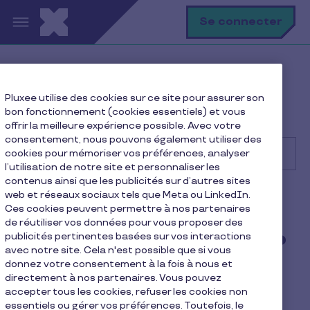
Aller au contenu principal
R
Se connecter
Help Center
Consommateur
Pluxee utilise des cookies sur ce site pour assurer son
Premiers pas
bon fonctionnement (cookies essentiels) et vous
Où puis-je trouver le numéro de ma Carte Virtuelle ?
offrir la meilleure expérience possible. Avec votre
consentement, nous pouvons également utiliser des
cookies pour mémoriser vos préférences, analyser
l’utilisation de notre site et personnaliser les
contenus ainsi que les publicités sur d’autres sites
Recherche
web et réseaux sociaux tels que Meta ou LinkedIn.
Consommateur
Pluxee Restaurant
Ces cookies peuvent permettre à nos partenaires
de réutiliser vos données pour vous proposer des
Où puis-je trouver le numéro
publicités pertinentes basées sur vos interactions
avec notre site. Cela n'est possible que si vous
de ma Carte Virtuelle ?
donnez votre consentement à la fois à nous et
directement à nos partenaires. Vous pouvez
1 min de lecture
7 avril 2026
accepter tous les cookies, refuser les cookies non
essentiels ou gérer vos préférences. Toutefois, le