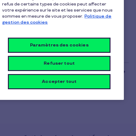
1
refus de certains types de cookies peut affecter
Vous pouvez consulter le numéro de votre carte
min
votre expérience sur le site et les services que nous
directement depuis l’appli Pluxee :
de
sommes en mesure de vous proposer.
Politique de
lecture
-Rendez-vous dans «
Avantages
»,
gestion des cookies
-Puis «
Paramètres d’avantage
»,
-Et sélectionnez «
Voir infos
» pour accéder à
toutes les informations de votre carte.
Paramètres des cookies
Refuser tout
Accepter tout