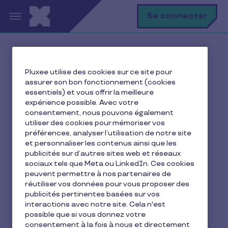
Aller au contenu principal
R
Se connecter
Accueil
Ma vie avec Pluxee
Pluxee utilise des cookies sur ce site pour
SME's
assurer son bon fonctionnement (cookies
10 stratégies pour renforcer la cohésion d’équipe en
essentiels) et vous offrir la meilleure
entreprise
expérience possible. Avec votre
consentement, nous pouvons également
utiliser des cookies pour mémoriser vos
préférences, analyser l’utilisation de notre site
et personnaliser les contenus ainsi que les
10 stratégies pour
publicités sur d’autres sites web et réseaux
renforcer la cohésion
sociaux tels que Meta ou LinkedIn. Ces cookies
peuvent permettre à nos partenaires de
d’équipe en entreprise
réutiliser vos données pour vous proposer des
publicités pertinentes basées sur vos
interactions avec notre site. Cela n'est
12 min de lecture
13 juin 2025
possible que si vous donnez votre
consentement à la fois à nous et directement