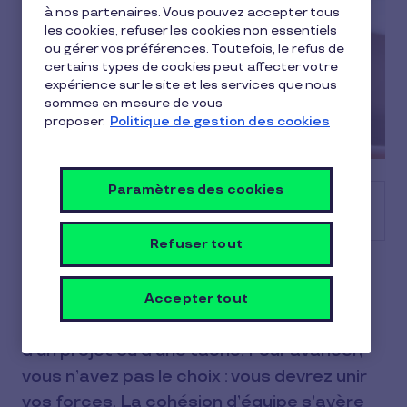
à nos partenaires. Vous pouvez accepter tous
les cookies, refuser les cookies non essentiels
ou gérer vos préférences. Toutefois, le refus de
certains types de cookies peut affecter votre
expérience sur le site et les services que nous
sommes en mesure de vous
proposer.
Politique de gestion des cookies
Paramètres des cookies
Sommaire
Refuser tout
Selon une étude de LinkedIn, 97 % des
cadres estiment que le manque de
Accepter tout
cohésion d’équipe impacte les résultats
d’un projet ou d’une tâche. Pour avancer,
vous n’avez pas le choix : vous devrez unir
vos forces. La cohésion d’équipe s’avère