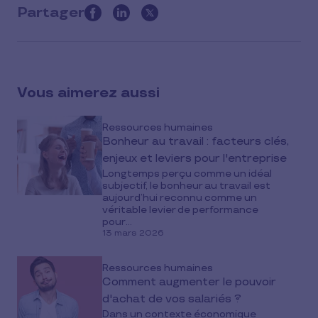
Partager
this
article
on
social
Vous aimerez aussi
media
Ressources humaines
Bonheur au travail : facteurs clés,
enjeux et leviers pour l'entreprise
Longtemps perçu comme un idéal
subjectif, le bonheur au travail est
aujourd’hui reconnu comme un
véritable levier de performance
pour...
13 mars 2026
Ressources humaines
Comment augmenter le pouvoir
d'achat de vos salariés ?
Dans un contexte économique