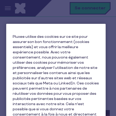
Aller au contenu principal
R
Se connecter
Ma vie avec Pluxee
Pluxee utilise des cookies sur ce site pour
Ressource humaine
assurer son bon fonctionnement (cookies
Fidéliser les salariés de son entreprise : 7 leviers clés
essentiels) et vous offrir la meilleure
expérience possible. Avec votre
consentement, nous pouvons également
utiliser des cookies pour mémoriser vos
préférences, analyser l’utilisation de notre site
Fidéliser les salariés de
et personnaliser les contenus ainsi que les
son entreprise : 7 leviers
publicités sur d’autres sites web et réseaux
sociaux tels que Meta ou LinkedIn. Ces cookies
clés
peuvent permettre à nos partenaires de
réutiliser vos données pour vous proposer des
publicités pertinentes basées sur vos
10 min de lecture
18 juin 2025
interactions avec notre site. Cela n'est
possible que si vous donnez votre
consentement à la fois à nous et directement