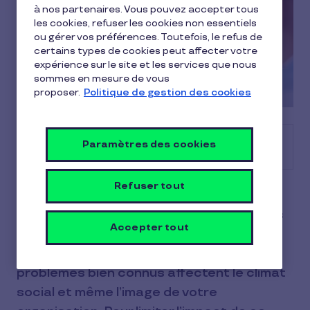
à nos partenaires. Vous pouvez accepter tous
les cookies, refuser les cookies non essentiels
ou gérer vos préférences. Toutefois, le refus de
certains types de cookies peut affecter votre
expérience sur le site et les services que nous
sommes en mesure de vous
proposer.
Politique de gestion des cookies
Sommaire
Paramètres des cookies
Refuser tout
Les sociétés, que ce soit des startups,
PME ou grandes entreprises, font parfois
Accepter tout
face à des enjeux liés au turnover et à
l'absentéisme de leurs salariés. Ces
problèmes bien connus affectent le climat
social et même l’image de votre