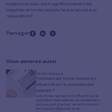
modeste et cela réduit significativement les
inégalités entre les salariés face à l’accès à un
repas décent.
Partager
this
article
on
social
Vous aimerez aussi
media
Je me restaure
Comment les titres-restaurant
influent-ils sur le quotidien des
salariés ?
Les titres-restaurant influent sur le
quotidien des salariés en améliorant
leur pouvoir d’achat, en structurant
leur pause déjeuner et en...