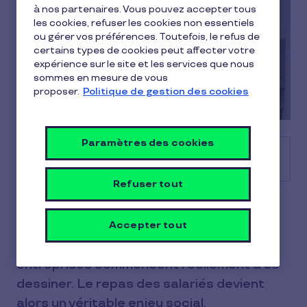
à nos partenaires. Vous pouvez accepter tous
les cookies, refuser les cookies non essentiels
ou gérer vos préférences. Toutefois, le refus de
certains types de cookies peut affecter votre
expérience sur le site et les services que nous
sommes en mesure de vous
proposer.
Politique de gestion des cookies
Paramètres des cookies
Sommaire
Refuser tout
C’est avec le décret de 1913 que les
mesures de protection du salarié et les
Accepter tout
conditions d’équipement et d’hygiène des
entreprises commencent réellement à se
dessiner. Le repas des salariés devient
alors un véritable enjeu social.