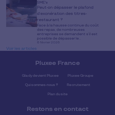
SME's
Peut-on dépasser le plafond
d’exonération des titres-
restaurant ?
Face à la hausse continue du coût
des repas, de nombreuses
entreprises se demandent s’il est
possible de dépasser le...
6 février 2026
Voir les articles
Pluxee France
Glady devient Pluxee
Pluxee Groupe
Qui sommes-nous ?
Recrutement
Plan du site
Restons en contact