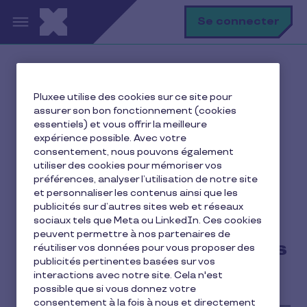
Aller au contenu principal
R
Se connecter
Accueil
Ma vie avec Pluxee
Pluxee utilise des cookies sur ce site pour
Je me restaure
assurer son bon fonctionnement (cookies
Le titre-restaurant : un avantage social pour les
essentiels) et vous offrir la meilleure
salariés les plus modestes
expérience possible. Avec votre
consentement, nous pouvons également
utiliser des cookies pour mémoriser vos
préférences, analyser l’utilisation de notre site
et personnaliser les contenus ainsi que les
Le titre-restaurant : un
publicités sur d’autres sites web et réseaux
avantage social pour les
sociaux tels que Meta ou LinkedIn. Ces cookies
peuvent permettre à nos partenaires de
salariés les plus modestes
réutiliser vos données pour vous proposer des
publicités pertinentes basées sur vos
interactions avec notre site. Cela n'est
2 min de lecture
29 octobre 2015
possible que si vous donnez votre
consentement à la fois à nous et directement