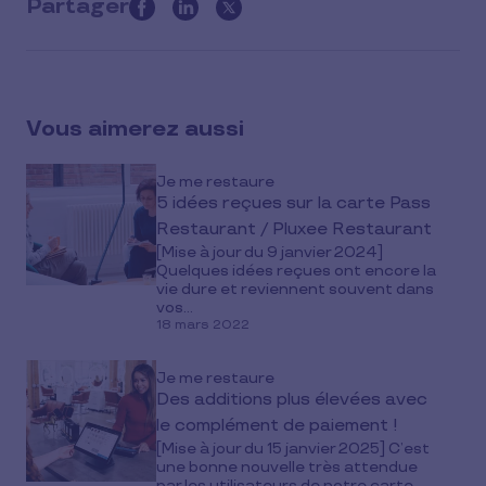
Partager
this
article
on
social
Vous aimerez aussi
media
Je me restaure
5 idées reçues sur la carte Pass
Restaurant / Pluxee Restaurant
[Mise à jour du 9 janvier 2024]
Quelques idées reçues ont encore la
vie dure et reviennent souvent dans
vos...
18 mars 2022
Je me restaure
Des additions plus élevées avec
le complément de paiement !
[Mise à jour du 15 janvier 2025] C’est
une bonne nouvelle très attendue
par les utilisateurs de notre carte