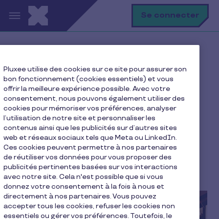
Aller au contenu principal
R
Se connecter
Accueil
Ma vie avec Pluxee
Pluxee utilise des cookies sur ce site pour assurer son
Je me restaure
bon fonctionnement (cookies essentiels) et vous
Ne confondez pas “plafond” et “solde” !
offrir la meilleure expérience possible. Avec votre
consentement, nous pouvons également utiliser des
cookies pour mémoriser vos préférences, analyser
l’utilisation de notre site et personnaliser les
contenus ainsi que les publicités sur d’autres sites
Ne confondez pas
web et réseaux sociaux tels que Meta ou LinkedIn.
“plafond” et “solde” !
Ces cookies peuvent permettre à nos partenaires
de réutiliser vos données pour vous proposer des
publicités pertinentes basées sur vos interactions
3 min de lecture
15 mars 2019
avec notre site. Cela n'est possible que si vous
donnez votre consentement à la fois à nous et
directement à nos partenaires. Vous pouvez
accepter tous les cookies, refuser les cookies non
essentiels ou gérer vos préférences. Toutefois, le