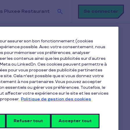
Recherche
Se connecter
s Pluxee Restaurant
prises !
e pour assurer son bon fonctionnement (cookies
e expérience possible. Avec votre consentement, nous
es pour mémoriser vos préférences, analyser
Sommaire
iser les contenus ainsi que les publicités sur d’autres
e Meta ou LinkedIn. Ces cookies peuvent permettre à
nées pour vous proposer des publicités pertinentes
1. Quels avantages offrir
 site. Cela n'est possible que si vous donnez votre
Besoin d'une solution simple à mettre en place
ectement à nos partenaires. Vous pouvez accepter
pour vos chèques cadeaux ?
non essentiels ou gérer vos préférences. Toutefois, le
t affecter votre expérience sur le site et les services
Les chèques culture
proposer.
Politique de gestion des cookies
La subvention cinéma
L’espace de réduction
Refuser tout
Accepter tout
Un espace billetterie