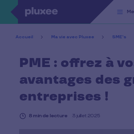
Aller au contenu principal
Me
Accueil
Ma vie avec Pluxee
SME's
PME : offrez à vo
avantages des 
entreprises !
8 min de lecture
3 juillet 2025