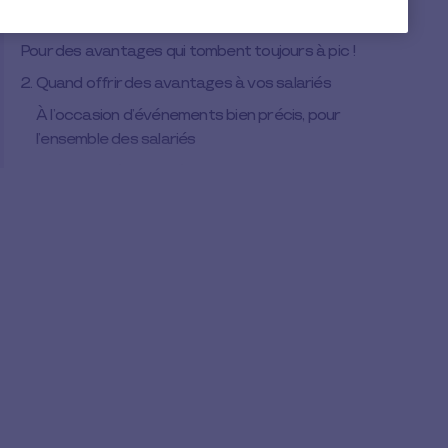
Les chèque vacances
Pour des avantages qui tombent toujours à pic !
2. Quand offrir des avantages à vos salariés
À l’occasion d’événements bien précis, pour
l’ensemble des salariés
Toute l’année, pas nécessairement pour tous
les employés
3. Cas pratique
Les points à retenir