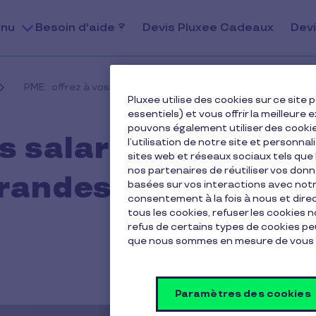
nu
Besoin d'aide ?
Devis Pluxee Cadeaux
Devi
PME : offrez à vos salariés les avantages des grandes entre
Pluxee utilise des cookies sur ce sit
essentiels) et vous offrir la meilleur
pouvons également utiliser des cooki
s salariés les
l’utilisation de notre site et personnal
sites web et réseaux sociaux tels qu
nos partenaires de réutiliser vos don
grandes
basées sur vos interactions avec notre
consentement à la fois à nous et dir
tous les cookies, refuser les cookies 
refus de certains types de cookies peu
que nous sommes en mesure de vous 
Paramètres des cookies