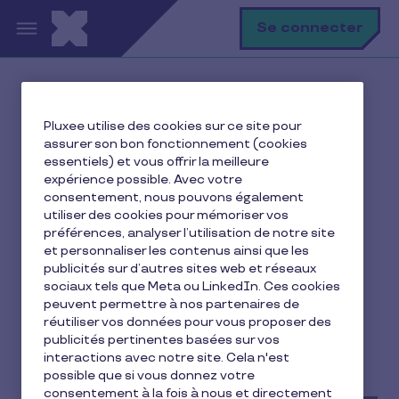
Aller au contenu principal
R
Se connecter
Accueil
Ma vie avec Pluxee
Pluxee utilise des cookies sur ce site pour
CSE
assurer son bon fonctionnement (cookies
PV de carence CSE : qu’est-ce que c’est et comment
essentiels) et vous offrir la meilleure
l’établir ?
expérience possible. Avec votre
consentement, nous pouvons également
utiliser des cookies pour mémoriser vos
préférences, analyser l’utilisation de notre site
et personnaliser les contenus ainsi que les
PV de carence CSE :
publicités sur d’autres sites web et réseaux
qu’est-ce que c’est et
sociaux tels que Meta ou LinkedIn. Ces cookies
peuvent permettre à nos partenaires de
comment l’établir ?
réutiliser vos données pour vous proposer des
publicités pertinentes basées sur vos
interactions avec notre site. Cela n'est
5 min de lecture
24 juin 2025
possible que si vous donnez votre
consentement à la fois à nous et directement