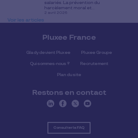
salariés. La prévention du
harcèlement moral et...
2 avril 2026
Voir les articles
Pluxee France
Glady devient Pluxee
Pluxee Groupe
Qui sommes-nous ?
Recrutement
Plan du site
Restons en contact
Consulter la FAQ