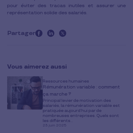
pour éviter des tracas inutiles et assurer une
représentation solide des salariés.
Partager
this
article
on
social
Vous aimerez aussi
media
Ressources humaines
Rémunération variable : comment
ça marche ?
Principal levier de motivation des
salariés, la rémunération variable est
pratiquée aujourd’hui par de
nombreuses entreprises. Quels sont
les différents...
23 juin 2025