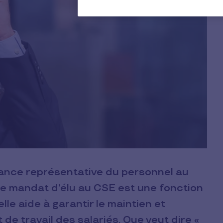
tance représentative du personnel au
 le mandat d’élu au CSE est une fonction
lle aide à garantir le maintien et
t de travail des salariés. Que veut dire «