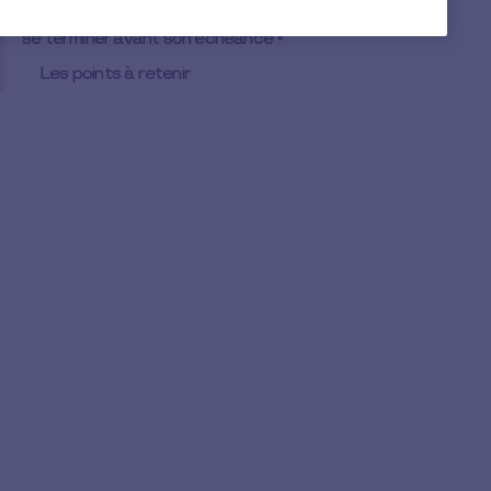
Dans quelles situations le mandat d’un élu peut-il
se terminer avant son échéance ?
Les points à retenir