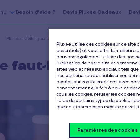
nu
Besoin d'aide ?
Devis Pluxee Cadeaux
Devi
Mandat CSE : que faut-il savoir ?
Pluxee utilise des cookies sur ce sit
essentiels) et vous offrir la meilleur
pouvons également utiliser des cooki
 faut-il savoir ?
l’utilisation de notre site et personnal
sites web et réseaux sociaux tels qu
nos partenaires de réutiliser vos don
basées sur vos interactions avec notre
consentement à la fois à nous et dir
tous les cookies, refuser les cookies 
refus de certains types de cookies peu
que nous sommes en mesure de vous 
Paramètres des cookies