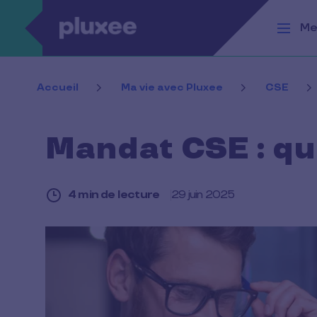
Aller au contenu principal
Me
Accueil
Ma vie avec Pluxee
CSE
Mandat CSE : que
4 min de lecture
29 juin 2025