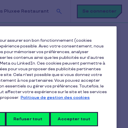
Recherche
Se connecter
s Pluxee Restaurant
e pour assurer son bon fonctionnement (cookies
e expérience possible. Avec votre consentement, nous
es pour mémoriser vos préférences, analyser
Sommaire
iser les contenus ainsi que les publicités sur d’autres
e Meta ou LinkedIn. Ces cookies peuvent permettre à
nées pour vous proposer des publicités pertinentes
Quelle est la durée d’un mandat du CSE ?
 site. Cela n'est possible que si vous donnez votre
Découvrez la solution de gestion CSE Pluxee
ectement à nos partenaires. Vous pouvez accepter
non essentiels ou gérer vos préférences. Toutefois, le
Quelles sont les conditions de prorogation des
t affecter votre expérience sur le site et les services
mandats du CSE ?
proposer.
Politique de gestion des cookies
Combien de mandats successifs un membre du
Refuser tout
Accepter tout
CSE peut-il effectuer ?