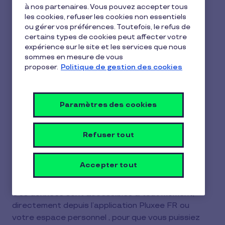
2
à nos partenaires. Vous pouvez accepter tous
Bien sûr 😊 ! Votre Carte Pluxee Restaurant est
min
les cookies, refuser les cookies non essentiels
rechargée chaque mois selon le nombre de jours
de
ou gérer vos préférences. Toutefois, le refus de
lecture
travaillés le mois précédent, vous permettant de
certains types de cookies peut affecter votre
recevoir jusqu'à un titre-restaurant par jour
expérience sur le site et les services que nous
travaillé.
sommes en mesure de vous
proposer.
Politique de gestion des cookies
Vous pouvez consulter en toute facilité :
Le nombre de titres crédités chaque
Paramètres des cookies
mois.
Refuser tout
La valeur unitaire des titres.
Le montant total rechargé.
Accepter tout
Ces données sont accessibles à tout moment,
directement depuis l’application Pluxee FR ou
votre espace personnel , pour que vous puissiez