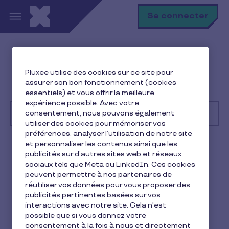
Aller au contenu principal
R
Se connecter
Help Center
Consommateur
Pluxee utilise des cookies sur ce site pour
Utilisation de la carte et des avantages
assurer son bon fonctionnement (cookies
La Carte Pluxee Restaurant est-elle rechargeable ?
essentiels) et vous offrir la meilleure
expérience possible. Avec votre
consentement, nous pouvons également
utiliser des cookies pour mémoriser vos
préférences, analyser l’utilisation de notre site
Recherche
et personnaliser les contenus ainsi que les
Consommateur
Pluxee Restaurant
publicités sur d’autres sites web et réseaux
sociaux tels que Meta ou LinkedIn. Ces cookies
La Carte Pluxee Restaurant
peuvent permettre à nos partenaires de
réutiliser vos données pour vous proposer des
est-elle rechargeable ?
publicités pertinentes basées sur vos
interactions avec notre site. Cela n'est
2 min de lecture
11 février 2026
possible que si vous donnez votre
consentement à la fois à nous et directement