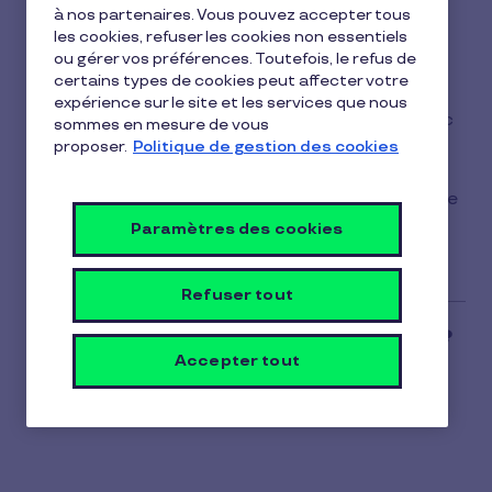
à nos partenaires. Vous pouvez accepter tous
1
les cookies, refuser les cookies non essentiels
Absolument, la Carte Pluxee Restaurant est une
min
ou gérer vos préférences. Toutefois, le refus de
version dématérialisée du titre-restaurant
.
de
certains types de cookies peut affecter votre
lecture
expérience sur le site et les services que nous
Elle fonctionne comme les titres papier, mais avec
sommes en mesure de vous
plus de simplicité et de flexibilité : vous payez au
proposer.
Politique de gestion des cookies
centime près, suivez vos dépenses en temps réel
et pouvez même l'utiliser depuis votre smartphone
en l'ajoutant à votre wallet.
Paramètres des cookies
Refuser tout
Accepter tout