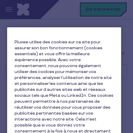
Aller au contenu principal
R
Se connecter
Help Center
Consommateur
Pluxee utilise des cookies sur ce site pour
Premiers pas
assurer son bon fonctionnement (cookies
La Carte Pluxee Restaurant est-elle un titre-restaurant
essentiels) et vous offrir la meilleure
?
expérience possible. Avec votre
consentement, nous pouvons également
utiliser des cookies pour mémoriser vos
préférences, analyser l’utilisation de notre site
et personnaliser les contenus ainsi que les
Recherche
publicités sur d’autres sites web et réseaux
Consommateur
Pluxee Restaurant
sociaux tels que Meta ou LinkedIn. Ces cookies
peuvent permettre à nos partenaires de
La Carte Pluxee Restaurant
réutiliser vos données pour vous proposer des
publicités pertinentes basées sur vos
est-elle un titre-restaurant ?
interactions avec notre site. Cela n'est
possible que si vous donnez votre
1 min de lecture
11 février 2026
consentement à la fois à nous et directement