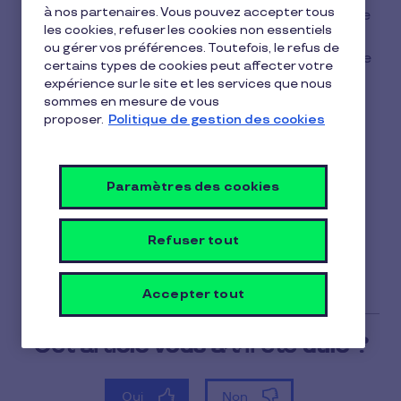
1
à nos partenaires. Vous pouvez accepter tous
Votre compte est crédité en fonction du mode de
min
les cookies, refuser les cookies non essentiels
gestion choisi par votre employeur :
de
ou gérer vos préférences. Toutefois, le refus de
lecture
-Soit un rythme de commande est défini à l'avance
certains types de cookies peut affecter votre
(mensuel, trimestriel…), et vous devez faire votre
expérience sur le site et les services que nous
demande directement depuis votre espace
sommes en mesure de vous
proposer.
Politique de gestion des cookies
personnel Pluxee. Une fois votre demande
effectuée, elle doit être validée par votre
employeur.
Paramètres des cookies
-Soit votre employeur centralise lui-même les
demandes auprès des salariés et passe
Refuser tout
directement commande auprès de Pluxee.
Accepter tout