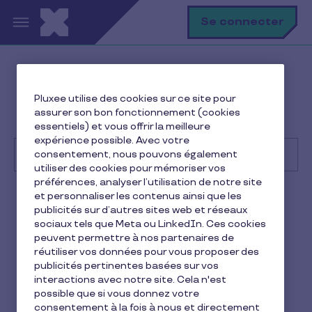
Aller au contenu principal
R
Se connecter
Help Center
Consommateur
Pluxee utilise des cookies sur ce site pour
Premiers pas
assurer son bon fonctionnement (cookies
Comment est crédité mon compte ?
essentiels) et vous offrir la meilleure
expérience possible. Avec votre
consentement, nous pouvons également
utiliser des cookies pour mémoriser vos
préférences, analyser l’utilisation de notre site
Recherche
et personnaliser les contenus ainsi que les
Consommateur
Pluxee CESU
publicités sur d’autres sites web et réseaux
sociaux tels que Meta ou LinkedIn. Ces cookies
Comment est crédité mon
peuvent permettre à nos partenaires de
réutiliser vos données pour vous proposer des
compte ?
publicités pertinentes basées sur vos
interactions avec notre site. Cela n'est
1 min de lecture
11 février 2026
possible que si vous donnez votre
consentement à la fois à nous et directement