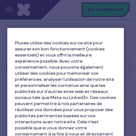
Aller au contenu principal
R
Se connecter
Help Center
Consommateur
Pluxee utilise des cookies sur ce site pour
Premiers pas
assurer son bon fonctionnement (cookies
Comment puis-je activer ma Carte Pluxee Cadeaux ?
essentiels) et vous offrir la meilleure
expérience possible. Avec votre
consentement, nous pouvons également
utiliser des cookies pour mémoriser vos
préférences, analyser l’utilisation de notre site
Recherche
et personnaliser les contenus ainsi que les
Consommateur
Pluxee Cadeaux
publicités sur d’autres sites web et réseaux
sociaux tels que Meta ou LinkedIn. Ces cookies
Comment puis-je activer ma
peuvent permettre à nos partenaires de
réutiliser vos données pour vous proposer des
Carte Pluxee Cadeaux ?
publicités pertinentes basées sur vos
interactions avec notre site. Cela n'est
1 min de lecture
15 juin 2026
possible que si vous donnez votre
consentement à la fois à nous et directement