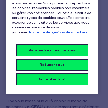
à nos partenaires. Vous pouvez accepter tous
(dématérialisés) ?
les cookies, refuser les cookies non essentiels
ou gérer vos préférences. Toutefois, le refus de
1 min de lecture
11 février 2026
certains types de cookies peut affecter votre
expérience sur le site et les services que nous
1
Vous pouvez régler votre intervenant avec vos
sommes en mesure de vous
min
titres e-CESU directement depuis votre espace
proposer.
Politique de gestion des cookies
de
lecture
personnel.
Pour cela, rendez-vous dans la rubrique «
Mes
Paramètres des cookies
intervenants
» et ajoutez votre intervenant à
l'aide de son code NAN, généralement indiqué sur
Refuser tout
sa facture ou son devis.
Une fois l'intervenant ajouté à votre liste,
Accepter tout
sélectionnez-le puis cliquez sur
«
payer
».
Il ne vous reste plus qu'à choisir le mode de
paiement «
e-CESU
», saisir le montant à régler et