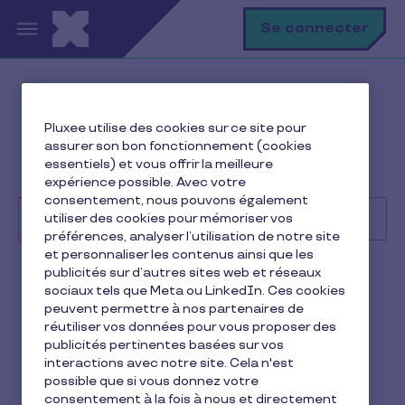
Aller au contenu principal
R
Se connecter
Help Center
Consommateur
Pluxee utilise des cookies sur ce site pour
Utilisation de la carte et des avantages
assurer son bon fonctionnement (cookies
Comment régler mon intervenant avec mes titres
essentiels) et vous offrir la meilleure
Pluxee e-CESU (dématérialisés) ?
expérience possible. Avec votre
consentement, nous pouvons également
utiliser des cookies pour mémoriser vos
préférences, analyser l’utilisation de notre site
et personnaliser les contenus ainsi que les
Recherche
publicités sur d’autres sites web et réseaux
Consommateur
Pluxee CESU
sociaux tels que Meta ou LinkedIn. Ces cookies
peuvent permettre à nos partenaires de
Comment régler mon
réutiliser vos données pour vous proposer des
publicités pertinentes basées sur vos
intervenant avec mes titres
interactions avec notre site. Cela n'est
possible que si vous donnez votre
Pluxee e-CESU
consentement à la fois à nous et directement