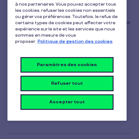
à nos partenaires. Vous pouvez accepter tous
1 min de lecture
11 février 2026
les cookies, refuser les cookies non essentiels
ou gérer vos préférences. Toutefois, le refus de
1
Vous pouvez vérifier le solde de votre carte depuis
certains types de cookies peut affecter votre
min
expérience sur le site et les services que nous
un ordinateur ou l'application mobile :
de
sommes en mesure de vous
lecture
proposer.
Politique de gestion des cookies
1.Connectez-vous à votre compte bénéficiaire.
2.Rendez-vous dans «
Mes commandes
».
3.Cliquez sur «
Voir mes informations
» pour
Paramètres des cookies
accéder à :
-Votre solde disponible
-L'historique de vos achats
Refuser tout
-Votre code PIN
Accepter tout
Ainsi, vous gardez un œil en temps réel sur
l'utilisation de votre carte.