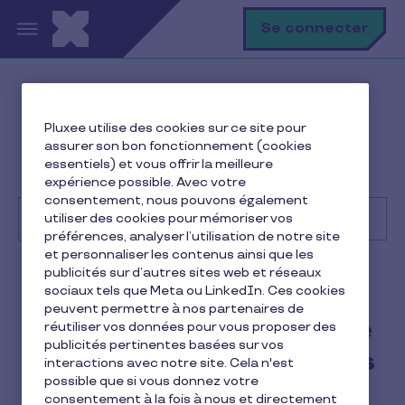
Aller au contenu principal
R
Se connecter
Help Center
Consommateur
Pluxee utilise des cookies sur ce site pour
Utilisation de la carte et des avantages
assurer son bon fonctionnement (cookies
Où puis-je consulter le solde de ma carte multi-
essentiels) et vous offrir la meilleure
enseignes ?
expérience possible. Avec votre
consentement, nous pouvons également
utiliser des cookies pour mémoriser vos
préférences, analyser l’utilisation de notre site
et personnaliser les contenus ainsi que les
Recherche
publicités sur d’autres sites web et réseaux
Consommateur
Pluxee Cadeaux
sociaux tels que Meta ou LinkedIn. Ces cookies
peuvent permettre à nos partenaires de
Où puis-je consulter le solde
réutiliser vos données pour vous proposer des
publicités pertinentes basées sur vos
de ma carte multi-enseignes
interactions avec notre site. Cela n'est
possible que si vous donnez votre
?
consentement à la fois à nous et directement