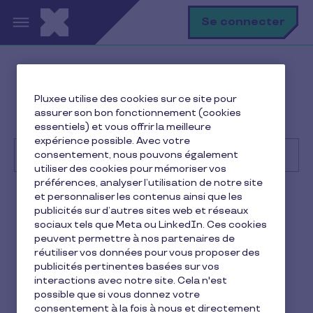
Aller au contenu principal
R
Se connecter
Help Center
Consommateur
Pluxee utilise des cookies sur ce site pour
Premiers pas
assurer son bon fonctionnement (cookies
Qu'est-ce que la Carte Pluxee Restaurant ?
essentiels) et vous offrir la meilleure
expérience possible. Avec votre
consentement, nous pouvons également
utiliser des cookies pour mémoriser vos
préférences, analyser l’utilisation de notre site
Recherche
et personnaliser les contenus ainsi que les
Consommateur
Pluxee Restaurant
publicités sur d’autres sites web et réseaux
sociaux tels que Meta ou LinkedIn. Ces cookies
Qu'est-ce que la Carte
peuvent permettre à nos partenaires de
réutiliser vos données pour vous proposer des
Pluxee Restaurant ?
publicités pertinentes basées sur vos
interactions avec notre site. Cela n'est
1 min de lecture
11 février 2026
possible que si vous donnez votre
consentement à la fois à nous et directement