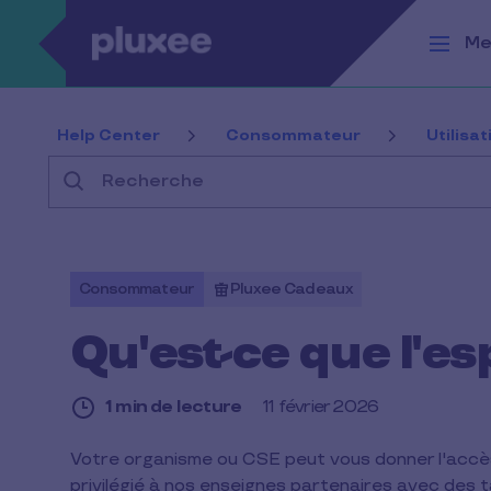
Aller au contenu principal
Me
Help Center
Consommateur
Utilisa
Recherche
Consommateur
Pluxee Cadeaux
Qu'est-ce que l'e
1 min de lecture
11 février 2026
1
Votre organisme ou CSE peut vous donner l'accès
min
privilégié à nos enseignes partenaires avec des t
de