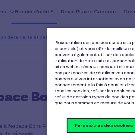
nu
Besoin d'aide ?
Devis Pluxee Cadeaux
Devi
tion de la carte et des avantages
Qu'est-ce que l'esp
Pluxee utilise des cookies sur ce sit
essentiels) et vous offrir la meilleur
pouvons également utiliser des cooki
l’utilisation de notre site et personnal
sites web et réseaux sociaux tels qu
nos partenaires de réutiliser vos don
basées sur vos interactions avec notre
consentement à la fois à nous et dir
tous les cookies, refuser les cookies 
space Bons Plans ?
refus de certains types de cookies peu
que nous sommes en mesure de vous 
Paramètres des cookies
 à l'espace Bons Plans, qui vous offre un accès
arifs négociés.