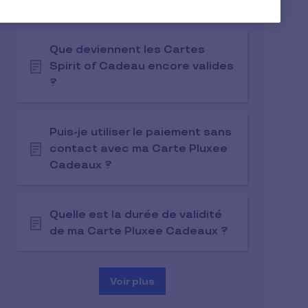
Pluxee Cadeaux ?
Que deviennent les Cartes
Spirit of Cadeau encore valides
?
Puis-je utiliser le paiement sans
contact avec ma Carte Pluxee
Cadeaux ?
Quelle est la durée de validité
de ma Carte Pluxee Cadeaux ?
Voir plus