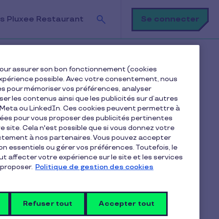
Recherche
Se connecter
s Pluxee Restaurant
ace Bons Plans ?
e pour assurer son bon fonctionnement (cookies
e expérience possible. Avec votre consentement, nous
es pour mémoriser vos préférences, analyser
iser les contenus ainsi que les publicités sur d’autres
e Meta ou LinkedIn. Ces cookies peuvent permettre à
nées pour vous proposer des publicités pertinentes
 site. Cela n'est possible que si vous donnez votre
ectement à nos partenaires. Vous pouvez accepter
Articles dans la catégorie
non essentiels ou gérer vos préférences. Toutefois, le
Utilisation de la carte et des
t affecter votre expérience sur le site et les services
proposer.
Politique de gestion des cookies
avantages
Refuser tout
Accepter tout
Où utiliser la nouvelle Carte