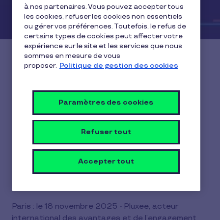
à nos partenaires. Vous pouvez accepter tous
les cookies, refuser les cookies non essentiels
ou gérer vos préférences. Toutefois, le refus de
certains types de cookies peut affecter votre
expérience sur le site et les services que nous
sommes en mesure de vous
proposer.
Politique de gestion des cookies
Pluxee dévoile les nouvelles
règles de l’engagement des
Paramètres des cookies
salariés
Refuser tout
25 novembre 2025
Accepter tout
Avec une étude inédite menée par Ipsos dans 10
pays
Paris : le 18 novembre 2025 - Pluxee, acteur
international des avantages et de l’engagement