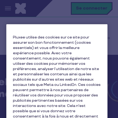
Aller au contenu principal
R
Se connecter
Accueil
Espace presse
Pluxee utilise des cookies sur ce site pour
Pluxee dévoile les nouvelles règles de l’engagement des
assurer son bon fonctionnement (cookies
salariés
essentiels) et vous offrir la meilleure
expérience possible. Avec votre
consentement, nous pouvons également
utiliser des cookies pour mémoriser vos
préférences, analyser l’utilisation de notre site
et personnaliser les contenus ainsi que les
publicités sur d’autres sites web et réseaux
sociaux tels que Meta ou LinkedIn. Ces cookies
peuvent permettre à nos partenaires de
réutiliser vos données pour vous proposer des
publicités pertinentes basées sur vos
interactions avec notre site. Cela n'est
possible que si vous donnez votre
consentement à la fois à nous et directement