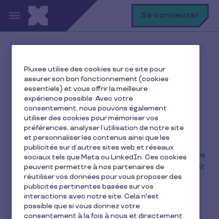
Aller au contenu principal
R
Se connecter
Accueil
Toutes nos solutions
Pluxee utilise des cookies sur ce site pour
Formation CSE : pour un CSE qui monte en flèche
assurer son bon fonctionnement (cookies
essentiels) et vous offrir la meilleure
expérience possible. Avec votre
consentement, nous pouvons également
Formation CSE : pour un
utiliser des cookies pour mémoriser vos
préférences, analyser l’utilisation de notre site
CSE qui monte en flèche
et personnaliser les contenus ainsi que les
publicités sur d’autres sites web et réseaux
Profitez de formations dispensées par des juristes
sociaux tels que Meta ou LinkedIn. Ces cookies
de profession, spécialisés dans l’accompagnement
peuvent permettre à nos partenaires de
réutiliser vos données pour vous proposer des
des élus CSE.
publicités pertinentes basées sur vos
Bénéficiez d’un accompagnement juridique
interactions avec notre site. Cela n'est
quotidien pour vous et vos collaborateurs.
possible que si vous donnez votre
consentement à la fois à nous et directement