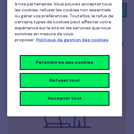
à nos partenaires. Vous pouvez accepter tous
Commencer maintenant
les cookies, refuser les cookies non essentiels
ou gérer vos préférences. Toutefois, le refus de
certains types de cookies peut affecter votre
expérience sur le site et les services que nous
sommes en mesure de vous
proposer.
Politique de gestion des cookies
Renforcez les compétences des
élus avec la formation CSE
Paramètres des cookies
Refuser tout
Accepter tout