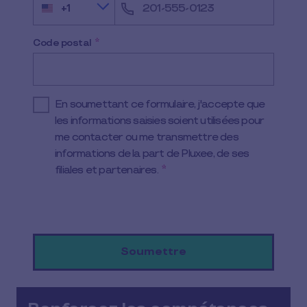
+1
U
n
i
t
Code postal
*
e
d
S
t
a
En soumettant ce formulaire, j'accepte que
t
e
les informations saisies soient utilisées pour
s
me contacter ou me transmettre des
+
1
informations de la part de Pluxee, de ses
filiales et partenaires.
*