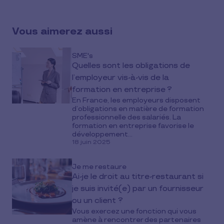
on
social
Vous aimerez aussi
media
SME's
Quelles sont les obligations de
l’employeur vis-à-vis de la
formation en entreprise ?
En France, les employeurs disposent
d’obligations en matière de formation
professionnelle des salariés. La
formation en entreprise favorise le
développement...
18 juin 2025
Je me restaure
Ai-je le droit au titre-restaurant si
je suis invité(e) par un fournisseur
ou un client ?
Vous exercez une fonction qui vous
amène à rencontrer des partenaires