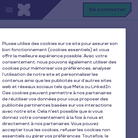
Aller au contenu principal
R
Se connecter
Accueil
Ma vie avec Pluxee
Pluxee utilise des cookies sur ce site pour assurer son
Je me restaure
bon fonctionnement (cookies essentiels) et vous
Cas client : dématérialisation des titres-restaurant au
offrir la meilleure expérience possible. Avec votre
groupe IGS
consentement, nous pouvons également utiliser des
cookies pour mémoriser vos préférences, analyser
l’utilisation de notre site et personnaliser les
contenus ainsi que les publicités sur d’autres sites
web et réseaux sociaux tels que Meta ou LinkedIn.
Cas client :
Ces cookies peuvent permettre à nos partenaires
dématérialisation des
de réutiliser vos données pour vous proposer des
publicités pertinentes basées sur vos interactions
titres-restaurant au
avec notre site. Cela n'est possible que si vous
donnez votre consentement à la fois à nous et
groupe IGS
directement à nos partenaires. Vous pouvez
accepter tous les cookies, refuser les cookies non
essentiels ou gérer vos préférences. Toutefois, le
1 min de lecture
9 avril 2021