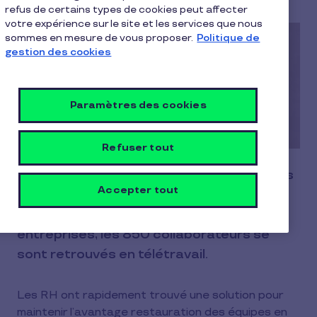
refus de certains types de cookies peut affecter
votre expérience sur le site et les services que nous
sommes en mesure de vous proposer.
Politique de
gestion des cookies
Paramètres des cookies
Refuser tout
En mars 2020, le Groupe IGS, leader dans
Accepter tout
la formation et la certification de
compétences professionnelles pour les
entreprises, les 850 collaborateurs se
sont retrouvés en télétravail.
Les RH ont rapidement trouvé une solution pour
maintenir l’avantage restauration des équipes en