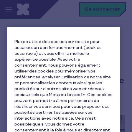
Aller au contenu principal
R
Se connecter
Ma vie avec Pluxee
Pluxee utilise des cookies sur ce site pour
Ressource humaine
assurer son bon fonctionnement (cookies
Qu'est-ce que la qualité de vie au travail (QVT) ?
essentiels) et vous offrir la meilleure
expérience possible. Avec votre
consentement, nous pouvons également
utiliser des cookies pour mémoriser vos
préférences, analyser l’utilisation de notre site
Qu'est-ce que la qualité de
et personnaliser les contenus ainsi que les
vie au travail (QVT) ?
publicités sur d’autres sites web et réseaux
sociaux tels que Meta ou LinkedIn. Ces cookies
peuvent permettre à nos partenaires de
11 min de lecture
22 juin 2025
réutiliser vos données pour vous proposer des
publicités pertinentes basées sur vos
interactions avec notre site. Cela n'est
possible que si vous donnez votre
consentement à la fois à nous et directement