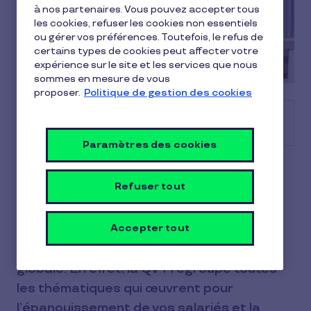
à nos partenaires. Vous pouvez accepter tous
les cookies, refuser les cookies non essentiels
ou gérer vos préférences. Toutefois, le refus de
certains types de cookies peut affecter votre
expérience sur le site et les services que nous
sommes en mesure de vous
proposer.
Politique de gestion des cookies
Sommaire
Paramètres des cookies
À l’heure où les cas d’épuisement
Refuser tout
professionnel se multiplient, favoriser le
bien-être apparaît comme une nécessité.
Accepter tout
Au milieu des outils disponibles, la qualité
de vie au travail propose une approche
globale. En effet, la QVT regroupe toutes
les thématiques qui œuvrent pour
l’épanouissement de vos salariés et la