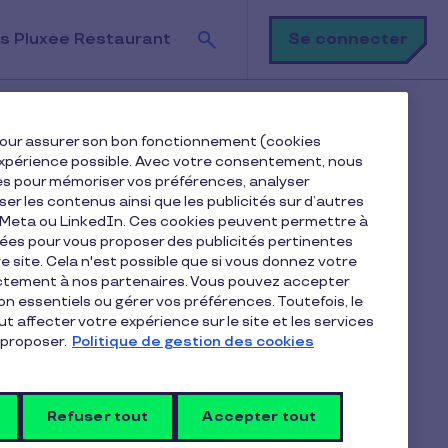
Recherche
Se connecter
s Pluxee Restaurant
e pour assurer son bon fonctionnement (cookies
e expérience possible. Avec votre consentement, nous
es pour mémoriser vos préférences, analyser
Sommaire
iser les contenus ainsi que les publicités sur d’autres
e Meta ou LinkedIn. Ces cookies peuvent permettre à
nées pour vous proposer des publicités pertinentes
Quelles actions pour améliorer la qualité de
 site. Cela n'est possible que si vous donnez votre
vie au travail ?
ectement à nos partenaires. Vous pouvez accepter
Des enjeux de performance et de développement
non essentiels ou gérer vos préférences. Toutefois, le
t affecter votre expérience sur le site et les services
Les chiffres montrent votre satisfaction
proposer.
Politique de gestion des cookies
grandissante
Refuser tout
Accepter tout