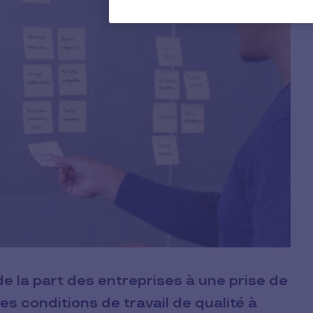
e la part des entreprises à une prise de
es conditions de travail de qualité à