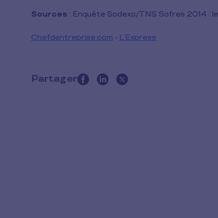
Sources
: Enquête Sodexo/TNS Sofres 2014 : les 
Chefdentreprise.com
-
L’Express
Partager
this
article
on
social
media