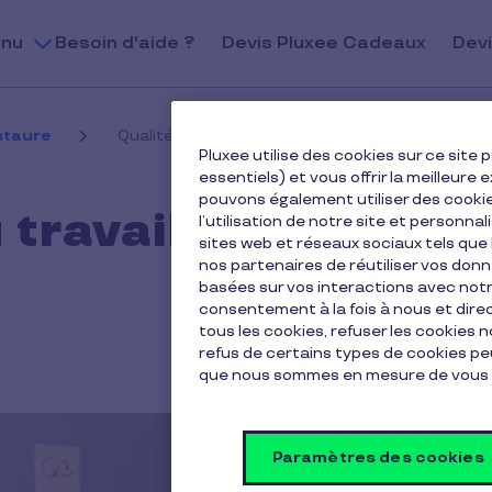
nu
Besoin d'aide ?
Devis Pluxee Cadeaux
Devi
staure
Qualité de vie au travail et titres-restaurant
Pluxee utilise des cookies sur ce sit
essentiels) et vous offrir la meilleur
pouvons également utiliser des cooki
travail et titres-
l’utilisation de notre site et personnal
sites web et réseaux sociaux tels qu
nos partenaires de réutiliser vos don
basées sur vos interactions avec notre
consentement à la fois à nous et dir
tous les cookies, refuser les cookies 
refus de certains types de cookies peu
que nous sommes en mesure de vous 
Paramètres des cookies