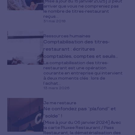
[Mise à jour du 15 janvier 2025] Il peut
arriver que vous ne compreniez pas
le nombre de titres-restaurant
reçus...
31 mai 2018
Ressources humaines
Comptabilisation des titres-
restaurant : écritures
comptables, comptes et seuils
La comptabilisation des titres-
2026
restaurant est une opération
courante en entreprise qui intervient
à deux moments clés : lors de
l’achat...
13 mars 2026
Je me restaure
Ne confondez pas “plafond” et
“solde” !
[Mise à jour du 06 janvier 2024] Avec
la carte Pluxee Restaurant / Pass
Restaurant, la dématérialisation des