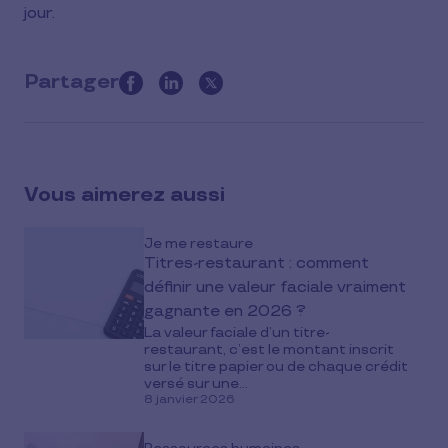
jour.
Partager
this
article
on
social
Vous aimerez aussi
media
Je me restaure
Titres-restaurant : comment
définir une valeur faciale vraiment
gagnante en 2026 ?
La valeur faciale d’un titre-
restaurant, c’est le montant inscrit
sur le titre papier ou de chaque crédit
versé sur une...
8 janvier 2026