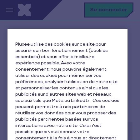
Aller au contenu principal
R
Se connecter
Accueil
Ma vie avec Pluxee
Pluxee utilise des cookies sur ce site pour
Je me restaure
assurer son bon fonctionnement (cookies
Comprendre la valeur de dotation quotidienne
essentiels) et vous offrir la meilleure
expérience possible. Avec votre
consentement, nous pouvons également
utiliser des cookies pour mémoriser vos
préférences, analyser l’utilisation de notre site
Comprendre la valeur de
et personnaliser les contenus ainsi que les
dotation quotidienne
publicités sur d’autres sites web et réseaux
sociaux tels que Meta ou LinkedIn. Ces cookies
peuvent permettre à nos partenaires de
2 min de lecture
13 avril 2017
réutiliser vos données pour vous proposer des
publicités pertinentes basées sur vos
interactions avec notre site. Cela n'est
possible que si vous donnez votre
consentement à la fois à nous et directement