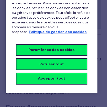
à nos partenaires. Vous pouvez accepter tous
les cookies, refuser les cookies non essentiels
ou gérer vos préférences. Toutefois, le refus de
certains types de cookies peut affecter votre
expérience sur le site et les services que nous
sommes en mesure de vous
proposer.
Politique de gestion des cookies
Sommaire
Paramètres des cookies
La valeur de dotation quotidienne (VDQ) ou
Refuser tout
valeur faciale correspond à la somme que
votre employeur vous accorde pour les
Accepter tout
titres-restaurant attribués pour chaque
jour travaillé. Comment cela fonctionne?
Pouvez-vous tout dépenser ?
Ce que finance votre employeur