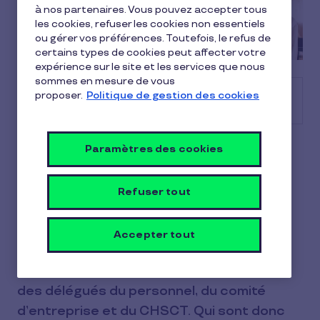
à nos partenaires. Vous pouvez accepter tous
les cookies, refuser les cookies non essentiels
ou gérer vos préférences. Toutefois, le refus de
certains types de cookies peut affecter votre
expérience sur le site et les services que nous
sommes en mesure de vous
proposer.
Politique de gestion des cookies
Sommaire
Paramètres des cookies
Le Comité social et économique possède
un rôle prépondérant en matière de
conditions de travail, de santé et de
Refuser tout
sécurité des salariés. Obligatoire dans
toutes les entreprises de plus de 11
Accepter tout
salariés, il est issu de la fusion des
instances représentatives du personnel,
des délégués du personnel, du comité
d’entreprise et du CHSCT. Qui sont donc