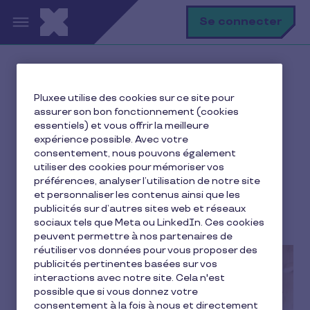
Aller au contenu principal
R
Se connecter
Accueil
Ma vie avec Pluxee
Pluxee utilise des cookies sur ce site pour
CSE
Qui sont les membres du CSE ?
assurer son bon fonctionnement (cookies
essentiels) et vous offrir la meilleure
expérience possible. Avec votre
consentement, nous pouvons également
Qui sont les membres du
utiliser des cookies pour mémoriser vos
préférences, analyser l’utilisation de notre site
CSE ?
et personnaliser les contenus ainsi que les
publicités sur d’autres sites web et réseaux
5 min de lecture
23 juin 2025
sociaux tels que Meta ou LinkedIn. Ces cookies
peuvent permettre à nos partenaires de
réutiliser vos données pour vous proposer des
publicités pertinentes basées sur vos
interactions avec notre site. Cela n'est
possible que si vous donnez votre
consentement à la fois à nous et directement