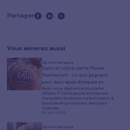
Partager
this
article
on
social
Vous aimerez aussi
media
Je me restaure
Eatic et votre carte Pluxee
Restaurant : Un duo gagnant
pour des repas éthiques et
Avez-vous déjà entendu parler
savoureux
d’Eatic ? Cette jeune entreprise
française révolutionne la livraison à
domicile en proposant des plats
cuisinés...
30 juin 2023
Je me restaure