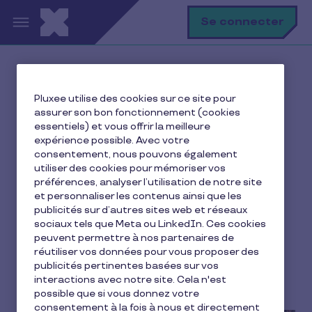
Aller au contenu principal
R
Se connecter
Accueil
Ma vie avec Pluxee
Pluxee utilise des cookies sur ce site pour
Je me restaure
assurer son bon fonctionnement (cookies
Paiement mobile : Pluxee Pay pour les utilisateurs de
essentiels) et vous offrir la meilleure
mobile Android !
expérience possible. Avec votre
consentement, nous pouvons également
utiliser des cookies pour mémoriser vos
préférences, analyser l’utilisation de notre site
et personnaliser les contenus ainsi que les
Paiement mobile : Pluxee
publicités sur d’autres sites web et réseaux
Pay pour les utilisateurs
sociaux tels que Meta ou LinkedIn. Ces cookies
peuvent permettre à nos partenaires de
de mobile Android !
réutiliser vos données pour vous proposer des
publicités pertinentes basées sur vos
interactions avec notre site. Cela n'est
1 min de lecture
4 novembre 2020
possible que si vous donnez votre
consentement à la fois à nous et directement