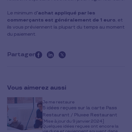
Le minimum d
’achat appliqué par les
commerçants est généralement de 1 euro
, et
ils vous préviennent la plupart du temps au moment
du paiement.
Partager
this
article
on
social
Vous aimerez aussi
media
Je me restaure
5 idées reçues sur la carte Pass
Restaurant / Pluxee Restaurant
[Mise à jour du 9 janvier 2024]
Quelques idées reçues ont encore la
vie dure et reviennent souvent dans