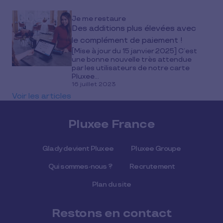
Je me restaure
Des additions plus élevées avec
le complément de paiement !
[Mise à jour du 15 janvier 2025] C’est
une bonne nouvelle très attendue
par les utilisateurs de notre carte
Pluxee...
16 juillet 2023
Voir les articles
Pluxee France
Glady devient Pluxee
Pluxee Groupe
Qui sommes-nous ?
Recrutement
Plan du site
Restons en contact