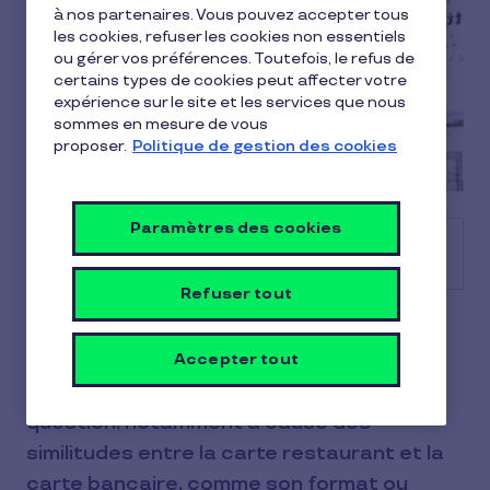
à nos partenaires. Vous pouvez accepter tous
les cookies, refuser les cookies non essentiels
ou gérer vos préférences. Toutefois, le refus de
certains types de cookies peut affecter votre
expérience sur le site et les services que nous
sommes en mesure de vous
proposer.
Politique de gestion des cookies
Paramètres des cookies
Sommaire
Refuser tout
Y a-t-il un montant minimum pour la carte
Pluxee Restaurant / Pass Restaurant ?
Accepter tout
Vous êtes nombreux à vous poser cette
question, notamment à cause des
similitudes entre la carte restaurant et la
carte bancaire, comme son format ou