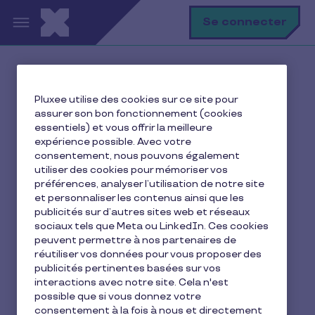
Aller au contenu principal
R
Se connecter
Accueil
Ma vie avec Pluxee
Pluxee utilise des cookies sur ce site pour
Je me restaure
assurer son bon fonctionnement (cookies
Y a-t-il un montant minimum pour la carte Pluxee
essentiels) et vous offrir la meilleure
Restaurant ?
expérience possible. Avec votre
consentement, nous pouvons également
utiliser des cookies pour mémoriser vos
préférences, analyser l’utilisation de notre site
et personnaliser les contenus ainsi que les
Y a-t-il un montant
publicités sur d’autres sites web et réseaux
minimum pour la carte
sociaux tels que Meta ou LinkedIn. Ces cookies
peuvent permettre à nos partenaires de
Pluxee Restaurant ?
réutiliser vos données pour vous proposer des
publicités pertinentes basées sur vos
interactions avec notre site. Cela n'est
2 min de lecture
11 juin 2016
possible que si vous donnez votre
consentement à la fois à nous et directement