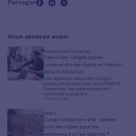
Partager
this
article
on
social
Vous aimerez aussi
media
Ressources humaines
Calcul des congés payés :
comprendre les règles et l’impact
de la loi DDADUE
Les règles de calcul des congés
payés ont évolué avec la loi DDADUE.
Désormais, les salariés peuvent
continuer à acquérir...
17 avril 2026
SME's
Congé obligatoire été : quelles
sont les règles pour les
employeurs et les salariés ?