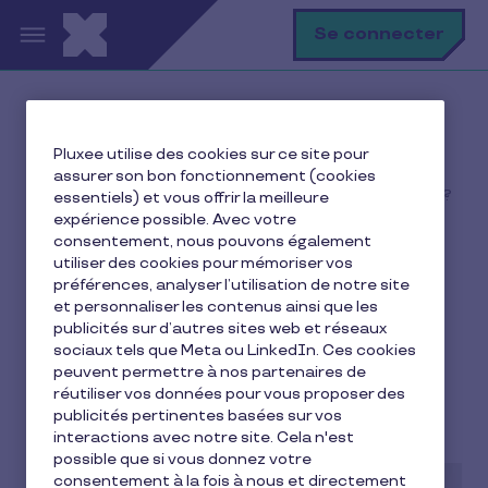
Aller au contenu principal
R
Se connecter
Ma vie avec Pluxee
Pluxee utilise des cookies sur ce site pour
Ressource humaine
assurer son bon fonctionnement (cookies
Peut-on partir en vacances pendant un arrêt maladie ?
essentiels) et vous offrir la meilleure
expérience possible. Avec votre
consentement, nous pouvons également
utiliser des cookies pour mémoriser vos
préférences, analyser l’utilisation de notre site
Peut-on partir en
et personnaliser les contenus ainsi que les
vacances pendant un
publicités sur d’autres sites web et réseaux
sociaux tels que Meta ou LinkedIn. Ces cookies
arrêt maladie ?
peuvent permettre à nos partenaires de
réutiliser vos données pour vous proposer des
publicités pertinentes basées sur vos
7 min de lecture
18 juillet 2025
interactions avec notre site. Cela n'est
possible que si vous donnez votre
consentement à la fois à nous et directement