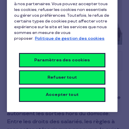
à nos partenaires. Vous pouvez accepter tous
les cookies, refuser les cookies non essentiels
ou gérer vos préférences. Toutefois, le refus de
certains types de cookies peut affecter votre
expérience sur le site et les services que nous
sommes en mesure de vous
proposer.
Politique de gestion des cookies
Sommaire
Paramètres des cookies
Refuser tout
Est-il possible pour un salarié de réserver
des vacances pendant un arrêt maladie ?
Accepter tout
La question peut surprendre, pourtant elle
est légitime puisque certaines situations
autorisent les sorties hors du domicile.
Entre les droits des salariés, les règles à