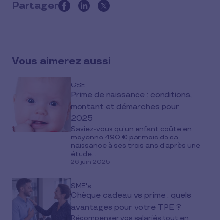
Partager
this
article
on
social
Vous aimerez aussi
media
CSE
Prime de naissance : conditions,
montant et démarches pour
2025
Saviez-vous qu’un enfant coûte en
moyenne 490 € par mois de sa
naissance à ses trois ans d’après une
étude...
26 juin 2025
SME's
Chèque cadeau vs prime : quels
avantages pour votre TPE ?
Récompenser vos salariés tout en