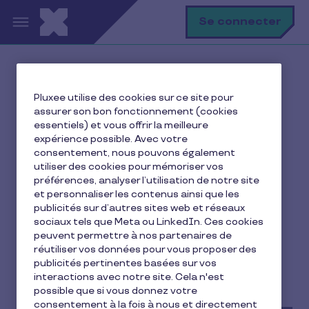
Aller au contenu principal
R
Se connecter
Ma vie avec Pluxee
Pluxee utilise des cookies sur ce site pour
Ressource humaine
assurer son bon fonctionnement (cookies
Prime vacances : conditions d'attribution, montant et
essentiels) et vous offrir la meilleure
calcul
expérience possible. Avec votre
consentement, nous pouvons également
utiliser des cookies pour mémoriser vos
préférences, analyser l’utilisation de notre site
et personnaliser les contenus ainsi que les
Prime vacances :
publicités sur d’autres sites web et réseaux
conditions d'attribution,
sociaux tels que Meta ou LinkedIn. Ces cookies
peuvent permettre à nos partenaires de
montant et calcul
réutiliser vos données pour vous proposer des
publicités pertinentes basées sur vos
interactions avec notre site. Cela n'est
9 min de lecture
19 juin 2025
possible que si vous donnez votre
consentement à la fois à nous et directement