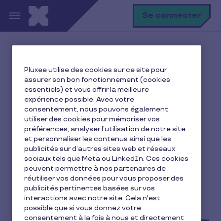
Aller au contenu principal
R
Se connecter
Accueil
Ma vie avec Pluxee
Pluxee utilise des cookies sur ce site pour
Je me restaure
assurer son bon fonctionnement (cookies
Titres restaurant : quels plafonds et exonérations en
essentiels) et vous offrir la meilleure
2026 ?
expérience possible. Avec votre
consentement, nous pouvons également
utiliser des cookies pour mémoriser vos
préférences, analyser l’utilisation de notre site
et personnaliser les contenus ainsi que les
Titres restaurant : quels
publicités sur d’autres sites web et réseaux
plafonds et exonérations
sociaux tels que Meta ou LinkedIn. Ces cookies
peuvent permettre à nos partenaires de
en 2026 ?
réutiliser vos données pour vous proposer des
publicités pertinentes basées sur vos
interactions avec notre site. Cela n'est
1 min de lecture
3 janvier 2026
possible que si vous donnez votre
consentement à la fois à nous et directement