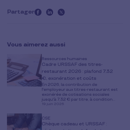
Partager
this
article
on
social
Vous aimerez aussi
media
Ressources humaines
Cadre URSSAF des titres-
restaurant 2026 : plafond 7,32
€, exonération et coûts
En 2026, la contribution de
l'employeur aux titres-restaurant est
exonérée de cotisations sociales
jusqu'à 7,32 € par titre, à condition...
19 juin 2026
CSE
Chèque cadeau et URSSAF :