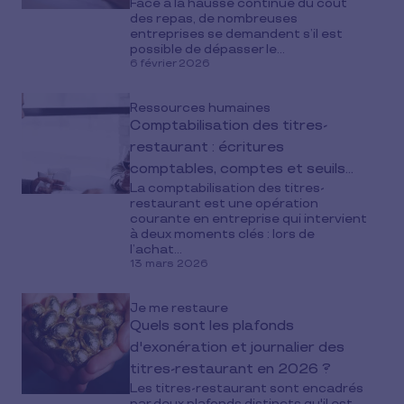
Face à la hausse continue du coût
des repas, de nombreuses
entreprises se demandent s’il est
possible de dépasser le...
6 février 2026
Ressources humaines
Comptabilisation des titres-
restaurant : écritures
comptables, comptes et seuils
La comptabilisation des titres-
2026
restaurant est une opération
courante en entreprise qui intervient
à deux moments clés : lors de
l’achat...
13 mars 2026
Je me restaure
Quels sont les plafonds
d'exonération et journalier des
titres-restaurant en 2026 ?
Les titres-restaurant sont encadrés
par deux plafonds distincts qu'il est