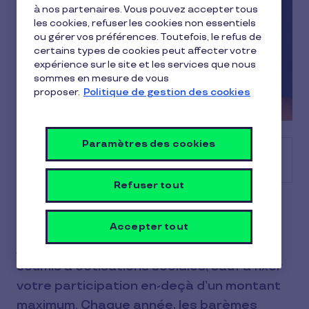
à nos partenaires. Vous pouvez accepter tous
les cookies, refuser les cookies non essentiels
ou gérer vos préférences. Toutefois, le refus de
certains types de cookies peut affecter votre
expérience sur le site et les services que nous
sommes en mesure de vous
proposer.
Politique de gestion des cookies
Paramètres des cookies
Sommaire
Refuser tout
En tant qu’employeur, vous participez aux
frais de repas de vos salariés. Sur le plan
Accepter tout
juridique, il s’agit d’avantage qui doit être
soumis à cotisations sociales, sauf à fixer
votre participation en-deçà d’un montant
maximum. Chaque année, les barèmes