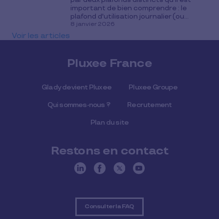
important de bien comprendre : le
plafond d'utilisation journalier (ou...
8 janvier 2026
Voir les articles
Pluxee France
Glady devient Pluxee
Pluxee Groupe
Qui sommes-nous ?
Recrutement
Plan du site
Restons en contact
Consulter la FAQ