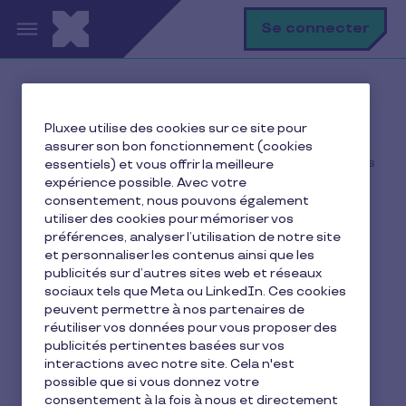
Aller au contenu principal
R
Se connecter
Accueil
Ma vie avec Pluxee
Pluxee utilise des cookies sur ce site pour
Je me restaure
assurer son bon fonctionnement (cookies
Un gérant peut-il bénéficier de la carte ou des chèques
essentiels) et vous offrir la meilleure
Pass Restaurant ?
expérience possible. Avec votre
consentement, nous pouvons également
utiliser des cookies pour mémoriser vos
préférences, analyser l’utilisation de notre site
et personnaliser les contenus ainsi que les
Un gérant peut-il
publicités sur d’autres sites web et réseaux
bénéficier de la carte ou
sociaux tels que Meta ou LinkedIn. Ces cookies
peuvent permettre à nos partenaires de
des chèques Pass
réutiliser vos données pour vous proposer des
publicités pertinentes basées sur vos
Restaurant ?
interactions avec notre site. Cela n'est
possible que si vous donnez votre
consentement à la fois à nous et directement
3 min de lecture
8 octobre 2015