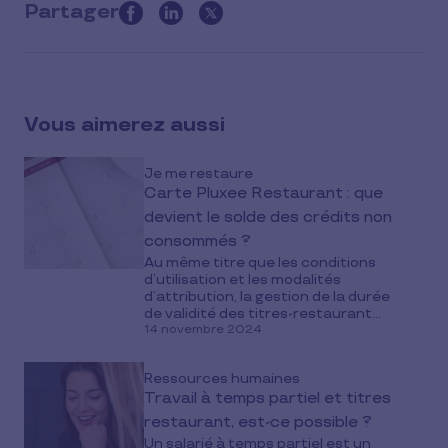
Partager
this
article
on
social
Vous aimerez aussi
media
Je me restaure
Carte Pluxee Restaurant : que
devient le solde des crédits non
consommés ?
Au même titre que les conditions
d’utilisation et les modalités
d’attribution, la gestion de la durée
de validité des titres-restaurant...
14 novembre 2024
Ressources humaines
Travail à temps partiel et titres
restaurant, est-ce possible ?
Un salarié à temps partiel est un