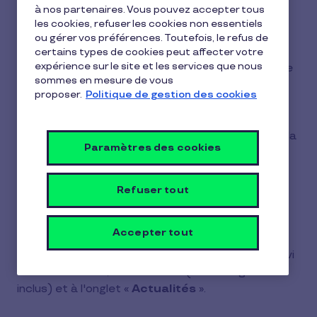
à nos partenaires. Vous pouvez accepter tous
1 min de lecture
11 février 2026
les cookies, refuser les cookies non essentiels
ou gérer vos préférences. Toutefois, le refus de
1
Il existe 3 rôles avec des droits différents que
certains types de cookies peut affecter votre
min
expérience sur le site et les services que nous
vous pouvez attribuer aux utilisateurs de l'espace
de
sommes en mesure de vous
lecture
client :
proposer.
Politique de gestion des cookies
-Administrateur :
accès complet à toutes les
fonctionnalités, y compris la gestion des rôles et la
Paramètres des cookies
validation des commandes.
-Commandeur :
accès à toutes les
Refuser tout
fonctionnalités sauf la gestion des rôles et la
validation des commandes.
Accepter tout
-Lecteur :
accès limité à la page d'accueil, au suivi
des commandes, aux factures (téléchargement
inclus) et à l'onglet «
Actualités
».