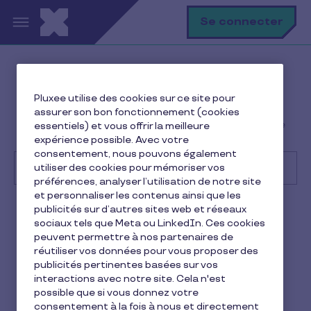
Aller au contenu principal
R
Se connecter
Help Center
Client
Pluxee utilise des cookies sur ce site pour
Premiers pas
assurer son bon fonctionnement (cookies
Peut-on gérer différents profils utilisateurs de l'espace
essentiels) et vous offrir la meilleure
client ?
expérience possible. Avec votre
consentement, nous pouvons également
utiliser des cookies pour mémoriser vos
préférences, analyser l’utilisation de notre site
et personnaliser les contenus ainsi que les
Recherche
publicités sur d’autres sites web et réseaux
Client
Pluxee Restaurant
sociaux tels que Meta ou LinkedIn. Ces cookies
peuvent permettre à nos partenaires de
Peut-on gérer différents
réutiliser vos données pour vous proposer des
publicités pertinentes basées sur vos
profils utilisateurs de
interactions avec notre site. Cela n'est
possible que si vous donnez votre
l'espace client ?
consentement à la fois à nous et directement