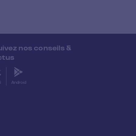
uivez nos conseils &
ctus
S
Android