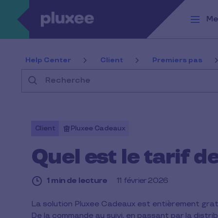
Aller au contenu principal
Me
Help Center
Client
Premiers pas
Recherche
Client
Pluxee Cadeaux
Quel est le tarif d
1 min de lecture
11 février 2026
1
La solution Pluxee Cadeaux est entièrement gra
min
De la commande au suivi, en passant par la distr
de