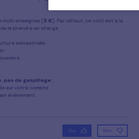
 multi-enseignes (
3 €
). Par défaut, ce coût est à la
 de le prendre en charge.
acture semestrielle :
uin
1 décembre
, pas de gaspillage :
tés sur votre compte.
chain événement.