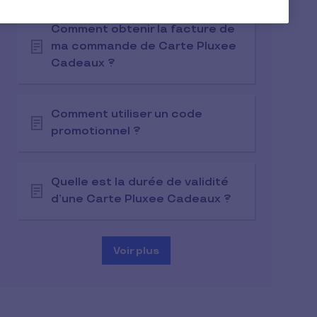
Comment obtenir la facture de
ma commande de Carte Pluxee
Cadeaux ?
Comment utiliser un code
promotionnel ?
Quelle est la durée de validité
d’une Carte Pluxee Cadeaux ?
Voir plus