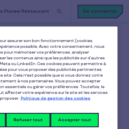
Recherche
Se connecter
s Pluxee Restaurant
e pour assurer son bon fonctionnement (cookies
e expérience possible. Avec votre consentement, nous
es pour mémoriser vos préférences, analyser
iser les contenus ainsi que les publicités sur d’autres
e Meta ou LinkedIn. Ces cookies peuvent permettre à
nées pour vous proposer des publicités pertinentes
 site. Cela n'est possible que si vous donnez votre
ectement à nos partenaires. Vous pouvez accepter
Articles dans la catégorie
non essentiels ou gérer vos préférences. Toutefois, le
Premiers pas
t affecter votre expérience sur le site et les services
proposer.
Politique de gestion des cookies
Comment régler ma commande
Refuser tout
de e-Carte Pluxee Cadeaux ?
Accepter tout