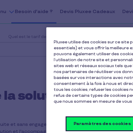
nu
Besoin d'aide ?
Devis Pluxee Cadeaux
Devi
Quel est le tarif de la solution ?
Pluxee utilise des cookies sur ce sit
essentiels) et vous offrir la meilleur
pouvons également utiliser des cooki
l’utilisation de notre site et personnal
sites web et réseaux sociaux tels qu
nos partenaires de réutiliser vos don
basées sur vos interactions avec notre
consentement à la fois à nous et dir
tous les cookies, refuser les cookies 
e la solution ?
refus de certains types de cookies peu
que nous sommes en mesure de vous 
Paramètres des cookies
tuite et sans engagement !
ibution et l'accompagnement commercial, tout est