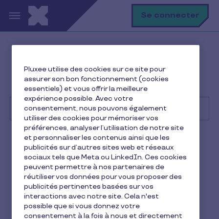
Aller au contenu principal
R
Se connecter
Help Center
Client
Pluxee utilise des cookies sur ce site pour
Contact et assistance
assurer son bon fonctionnement (cookies
Qui contacter en cas de problème ?
essentiels) et vous offrir la meilleure
expérience possible. Avec votre
consentement, nous pouvons également
utiliser des cookies pour mémoriser vos
préférences, analyser l’utilisation de notre site
Recherche
et personnaliser les contenus ainsi que les
Client
Pluxee Cadeaux
publicités sur d’autres sites web et réseaux
sociaux tels que Meta ou LinkedIn. Ces cookies
Qui contacter en cas de
peuvent permettre à nos partenaires de
réutiliser vos données pour vous proposer des
problème ?
publicités pertinentes basées sur vos
interactions avec notre site. Cela n'est
1 min de lecture
11 février 2026
possible que si vous donnez votre
consentement à la fois à nous et directement