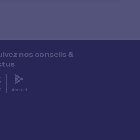
uivez nos conseils &
ctus
S
Android