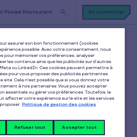
Recherche
Se connecter
s Pluxee Restaurant
ant est indiquée en cours de traitement ?
e pour assurer son bon fonctionnement (cookies
e expérience possible. Avec votre consentement, nous
es pour mémoriser vos préférences, analyser
iser les contenus ainsi que les publicités sur d’autres
e Meta ou LinkedIn. Ces cookies peuvent permettre à
nées pour vous proposer des publicités pertinentes
 site. Cela n'est possible que si vous donnez votre
ectement à nos partenaires. Vous pouvez accepter
Articles dans la catégorie
non essentiels ou gérer vos préférences. Toutefois, le
Premiers pas
t affecter votre expérience sur le site et les services
proposer.
Politique de gestion des cookies
Quand suis-je remboursé des
Refuser tout
transactions Pluxee Restaurant
Accepter tout
?