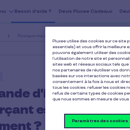
nu
Besoin d'aide ?
Devis Pluxee Cadeaux
Devi
s
Pourquoi ma demande d'inscription à l'espace commerç
Pluxee utilise des cookies sur ce sit
essentiels) et vous offrir la meilleur
pouvons également utiliser des cooki
l’utilisation de notre site et personnal
sites web et réseaux sociaux tels qu
nos partenaires de réutiliser vos don
basées sur vos interactions avec notre
t
consentement à la fois à nous et dir
tous les cookies, refuser les cookies 
nde d'inscription
refus de certains types de cookies peu
que nous sommes en mesure de vous 
rçant est indiquée
Paramètres des cookies
ement ?