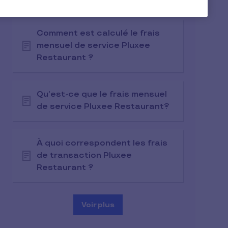
Comment est calculé le frais
mensuel de service Pluxee
Restaurant ?
Qu’est-ce que le frais mensuel
de service Pluxee Restaurant?
À quoi correspondent les frais
de transaction Pluxee
Restaurant ?
Voir plus