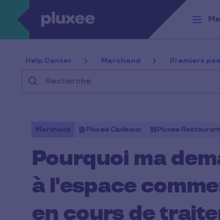
Aller au contenu principal
Me
Help Center
Marchand
Premiers pa
Recherche
Marchand
Pluxee Cadeaux
Pluxee Restauran
Pourquoi ma dema
à l'espace comme
en cours de trait