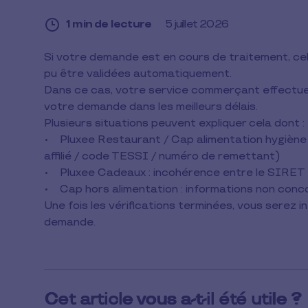
1 min de lecture
5 juillet 2026
1
Si votre demande est en cours de traitement, cela
min
pu être validées automatiquement.
de
lecture
Dans ce cas, votre service commerçant effectue 
votre demande dans les meilleurs délais.
Plusieurs situations peuvent expliquer cela dont :
• Pluxee Restaurant / Cap alimentation hygiène 
affilié / code TESSI / numéro de remettant)
• Pluxee Cadeaux : incohérence entre le SIRET 
• Cap hors alimentation : informations non con
Une fois les vérifications terminées, vous serez i
demande.