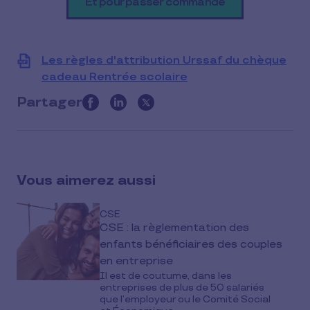
Et pour passer commande
Les règles d'attribution Urssaf du chèque
cadeau Rentrée scolaire
View
file
Partager
this
(PDF)
article
on
social
Vous aimerez aussi
media
CSE
CSE : la règlementation des
enfants bénéficiaires des couples
en entreprise
Il est de coutume, dans les
entreprises de plus de 50 salariés
que l’employeur ou le Comité Social