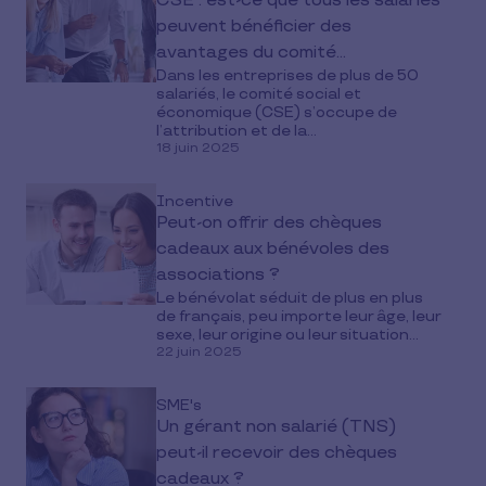
CSE : est-ce que tous les salariés
peuvent bénéficier des
avantages du comité
Dans les entreprises de plus de 50
d'entreprise ?
salariés, le comité social et
économique (CSE) s’occupe de
l’attribution et de la...
18 juin 2025
Incentive
Peut-on offrir des chèques
cadeaux aux bénévoles des
associations ?
Le bénévolat séduit de plus en plus
de français, peu importe leur âge, leur
sexe, leur origine ou leur situation...
22 juin 2025
SME's
Un gérant non salarié (TNS)
peut-il recevoir des chèques
cadeaux ?