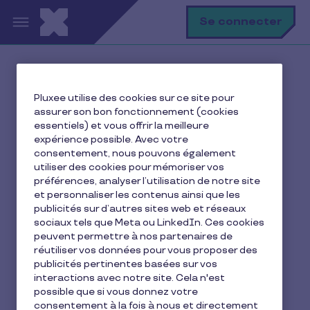
Aller au contenu principal
R
Se connecter
Accueil
Ma vie avec Pluxee
Pluxee utilise des cookies sur ce site pour
CSE
assurer son bon fonctionnement (cookies
Chèque cadeau rentrée scolaire CSE : qui peut
essentiels) et vous offrir la meilleure
bénéficier du bon d'achat rentrée scolaire ?
expérience possible. Avec votre
consentement, nous pouvons également
utiliser des cookies pour mémoriser vos
préférences, analyser l’utilisation de notre site
et personnaliser les contenus ainsi que les
Chèque cadeau rentrée
publicités sur d’autres sites web et réseaux
scolaire CSE : qui peut
sociaux tels que Meta ou LinkedIn. Ces cookies
peuvent permettre à nos partenaires de
bénéficier du bon d'achat
réutiliser vos données pour vous proposer des
publicités pertinentes basées sur vos
rentrée scolaire ?
interactions avec notre site. Cela n'est
possible que si vous donnez votre
consentement à la fois à nous et directement
8 min de lecture
29 mai 2026