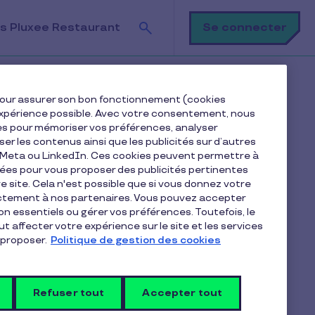
Recherche
Se connecter
s Pluxee Restaurant
harger mes factures ?
e pour assurer son bon fonctionnement (cookies
e expérience possible. Avec votre consentement, nous
es pour mémoriser vos préférences, analyser
iser les contenus ainsi que les publicités sur d’autres
e Meta ou LinkedIn. Ces cookies peuvent permettre à
nées pour vous proposer des publicités pertinentes
 site. Cela n'est possible que si vous donnez votre
ectement à nos partenaires. Vous pouvez accepter
Articles dans la catégorie
non essentiels ou gérer vos préférences. Toutefois, le
Facturation,
t affecter votre expérience sur le site et les services
proposer.
Politique de gestion des cookies
remboursements et
contrats
Refuser tout
Accepter tout