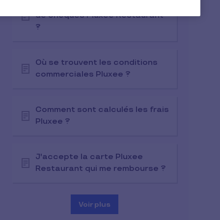
Comment acheminer ma remise
de chèques Pluxee Restaurant
?
Où se trouvent les conditions
commerciales Pluxee ?
Comment sont calculés les frais
Pluxee ?
J'accepte la carte Pluxee
Restaurant qui me rembourse ?
Voir plus