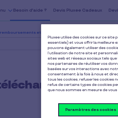
nu
Besoin d'aide ?
Devis Pluxee Cadeaux
Devi
 remboursements et contrats
Comment puis-je téléc
Pluxee utilise des cookies sur ce sit
essentiels) et vous offrir la meilleur
pouvons également utiliser des cooki
l’utilisation de notre site et personnal
sites web et réseaux sociaux tels qu
nos partenaires de réutiliser vos don
basées sur vos interactions avec notre
consentement à la fois à nous et dir
tous les cookies, refuser les cookies 
télécharger mes
refus de certains types de cookies peu
que nous sommes en mesure de vous 
Paramètres des cookies