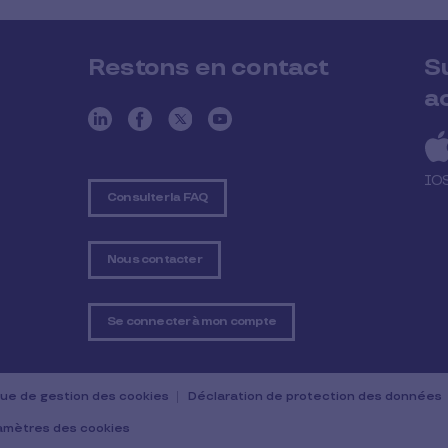
Restons en contact
S
a
IO
Consulter la FAQ
Nous contacter
Se connecter à mon compte
ique de gestion des cookies
Déclaration de protection des données
amètres des cookies