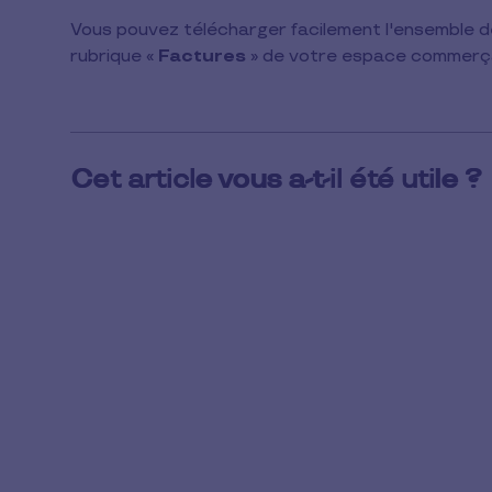
1
Vous pouvez télécharger facilement l'ensemble d
min
rubrique «
Factures
» de votre espace commerç
de
lecture