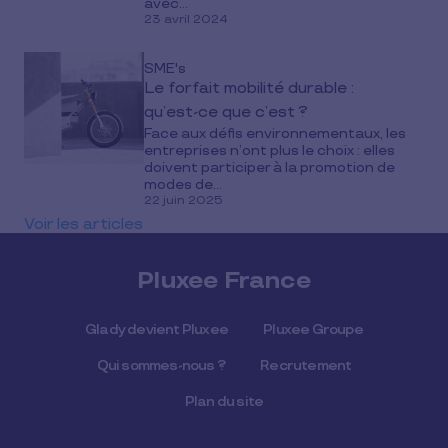
avec...
23 avril 2024
SME's
Le forfait mobilité durable :
qu’est-ce que c’est ?
Face aux défis environnementaux, les
entreprises n’ont plus le choix : elles
doivent participer à la promotion de
modes de...
22 juin 2025
Voir les articles
Pluxee France
Glady devient Pluxee
Pluxee Groupe
Qui sommes-nous ?
Recrutement
Plan du site