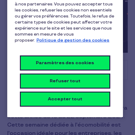
à nos partenaires. Vous pouvez accepter tous
les cookies, refuser les cookies non essentiels
ou gérer vos préférences. Toutefois, le refus de
certains types de cookies peut affecter votre
expérience sur le site et les services que nous
sommes en mesure de vous
proposer.
Politique de gestion des cookies
Paramètres des cookies
Sommaire
Refuser tout
La Semaine européenne de la mobilité, un
événement majeur pour promouvoir des
Accepter tout
modes de transport durables, se déroulera
cette année du 16 au 22 septembre 2024.
Cette semaine dédiée à l'écomobilité est
l'occasion idéale pour les entreprises, les