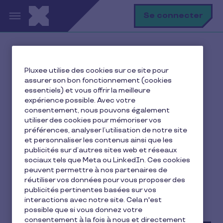
Aller au contenu principal
R
Se connecter
Accueil
Ma vie avec Pluxee
Pluxee utilise des cookies sur ce site pour
Je me déplace
assurer son bon fonctionnement (cookies
Semaine de la mobilité 2024 : guide pratique pour
essentiels) et vous offrir la meilleure
participer et agir
expérience possible. Avec votre
consentement, nous pouvons également
utiliser des cookies pour mémoriser vos
préférences, analyser l’utilisation de notre site
et personnaliser les contenus ainsi que les
Semaine de la mobilité
publicités sur d’autres sites web et réseaux
2024 : guide pratique
sociaux tels que Meta ou LinkedIn. Ces cookies
peuvent permettre à nos partenaires de
pour participer et agir
réutiliser vos données pour vous proposer des
publicités pertinentes basées sur vos
interactions avec notre site. Cela n'est
8 min de lecture
16 septembre 2024
possible que si vous donnez votre
consentement à la fois à nous et directement