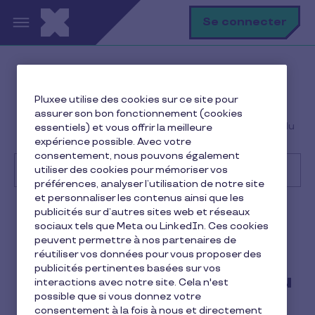
Aller au contenu principal
R
Se connecter
Help Center
Client
Pluxee utilise des cookies sur ce site pour
Premiers pas
assurer son bon fonctionnement (cookies
Quelles sont les avantages fiscaux à la mise en place du
essentiels) et vous offrir la meilleure
Pluxee CESU ?
expérience possible. Avec votre
consentement, nous pouvons également
utiliser des cookies pour mémoriser vos
préférences, analyser l’utilisation de notre site
et personnaliser les contenus ainsi que les
Recherche
publicités sur d’autres sites web et réseaux
Client
Pluxee CESU
sociaux tels que Meta ou LinkedIn. Ces cookies
peuvent permettre à nos partenaires de
Quelles sont les avantages
réutiliser vos données pour vous proposer des
publicités pertinentes basées sur vos
fiscaux à la mise en place du
interactions avec notre site. Cela n'est
possible que si vous donnez votre
Pluxee CESU ?
consentement à la fois à nous et directement