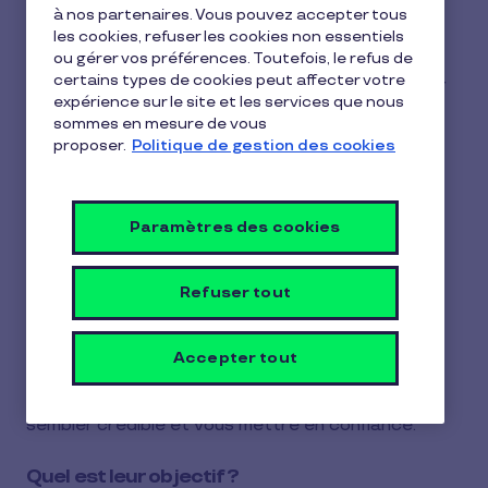
technique de fraude utilisée pour récupérer vos
de
à nos partenaires. Vous pouvez accepter tous
lecture
informations personnelles ou bancaires.
les cookies, refuser les cookies non essentiels
ou gérer vos préférences. Toutefois, le refus de
certains types de cookies peut affecter votre
Pour y parvenir, les fraudeurs se font passer pour
expérience sur le site et les services que nous
une organisation de confiance :
sommes en mesure de vous
proposer.
Politique de gestion des cookies
Une banque,
Une administration publique,
Paramètres des cookies
Une entreprise connue,
Refuser tout
Ou même Pluxee Cadeaux.
Leurs messages imitent souvent parfaitement
Accepter tout
l’identité visuelle de ces organismes : logo, nom,
couleurs, ton du message… Tout est conçu pour
sembler crédible et vous mettre en confiance.
Quel est leur objectif ?