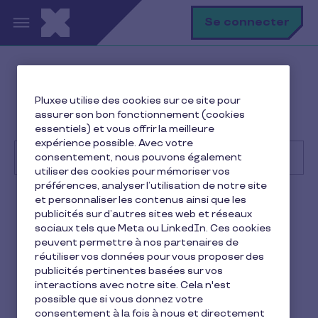
Aller au contenu principal
R
Se connecter
Help Center
Consommateur
Pluxee utilise des cookies sur ce site pour
Sécurité, confidentialité et législation
assurer son bon fonctionnement (cookies
Qu'est-ce que le phishing ?
essentiels) et vous offrir la meilleure
expérience possible. Avec votre
consentement, nous pouvons également
utiliser des cookies pour mémoriser vos
préférences, analyser l’utilisation de notre site
Recherche
et personnaliser les contenus ainsi que les
Consommateur
Pluxee Cadeaux
publicités sur d’autres sites web et réseaux
sociaux tels que Meta ou LinkedIn. Ces cookies
Qu'est-ce que le phishing ?
peuvent permettre à nos partenaires de
réutiliser vos données pour vous proposer des
publicités pertinentes basées sur vos
2 min de lecture
4 juin 2026
interactions avec notre site. Cela n'est
possible que si vous donnez votre
2
Le phishing, aussi appelé hameçonnage, est une
min
consentement à la fois à nous et directement