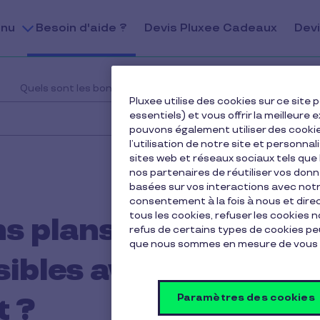
nu
Besoin d'aide ?
Devis Pluxee Cadeaux
Devi
Quels sont les bons plans et réductions accessibles avec l
Pluxee utilise des cookies sur ce sit
essentiels) et vous offrir la meilleur
pouvons également utiliser des cooki
l’utilisation de notre site et personnal
sites web et réseaux sociaux tels qu
nos partenaires de réutiliser vos don
basées sur vos interactions avec notre
consentement à la fois à nous et dir
tous les cookies, refuser les cookies 
ns plans et
refus de certains types de cookies peu
que nous sommes en mesure de vous 
ibles avec la carte
Paramètres des cookies
t ?