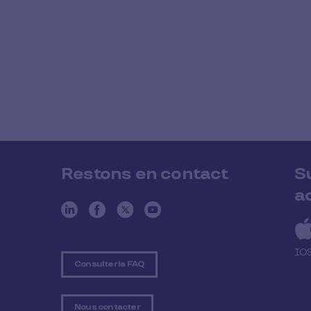
Restons en contact
S
a
IO
Consulter la FAQ
Nous contacter