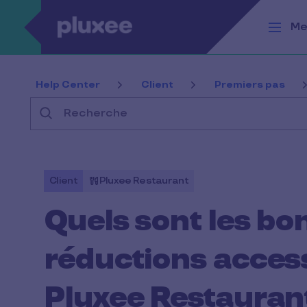
Aller au contenu principal
Me
Help Center
Client
Premiers pas
Recherche
Client
Pluxee Restaurant
Quels sont les bo
réductions access
Pluxee Restauran