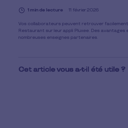
1 min de lecture
11 février 2026
1
Vos collaborateurs peuvent retrouver facilement 
min
Restaurant sur leur appli Pluxee. Des avantages e
de
lecture
nombreuses enseignes partenaires.