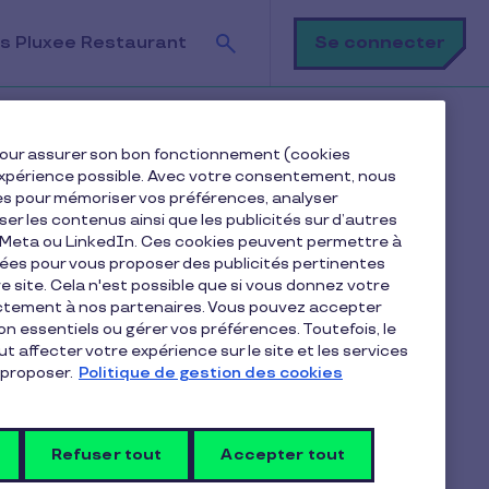
Recherche
Se connecter
s Pluxee Restaurant
a carte Pluxee Restaurant ?
e pour assurer son bon fonctionnement (cookies
e expérience possible. Avec votre consentement, nous
es pour mémoriser vos préférences, analyser
iser les contenus ainsi que les publicités sur d’autres
e Meta ou LinkedIn. Ces cookies peuvent permettre à
nées pour vous proposer des publicités pertinentes
 site. Cela n'est possible que si vous donnez votre
ectement à nos partenaires. Vous pouvez accepter
Articles dans la catégorie
non essentiels ou gérer vos préférences. Toutefois, le
Premiers pas
t affecter votre expérience sur le site et les services
proposer.
Politique de gestion des cookies
Comment régler ma commande
Refuser tout
de e-Carte Pluxee Cadeaux ?
Accepter tout