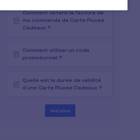
Comment obtenir la facture de
ma commande de Carte Pluxee
Cadeaux ?
Comment utiliser un code
promotionnel ?
Quelle est la durée de validité
d’une Carte Pluxee Cadeaux ?
Voir plus