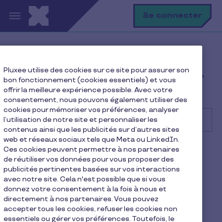
Aller au contenu principal
R
Se connecter
Help Center
Client
Pluxee utilise des cookies sur ce site pour assurer son
Gestion des avantages et commandes des
bon fonctionnement (cookies essentiels) et vous
employés
offrir la meilleure expérience possible. Avec votre
Comment ajouter un nouveau bénéficiaire ?
consentement, nous pouvons également utiliser des
cookies pour mémoriser vos préférences, analyser
l’utilisation de notre site et personnaliser les
contenus ainsi que les publicités sur d’autres sites
web et réseaux sociaux tels que Meta ou LinkedIn.
Recherche
Ces cookies peuvent permettre à nos partenaires
Client
Pluxee Cadeaux
de réutiliser vos données pour vous proposer des
publicités pertinentes basées sur vos interactions
Comment ajouter un
avec notre site. Cela n'est possible que si vous
donnez votre consentement à la fois à nous et
nouveau bénéficiaire ?
directement à nos partenaires. Vous pouvez
accepter tous les cookies, refuser les cookies non
1 min de lecture
11 février 2026
essentiels ou gérer vos préférences. Toutefois, le