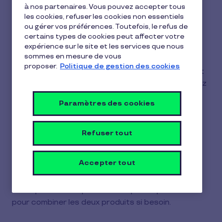
à nos partenaires. Vous pouvez accepter tous
1 min de lecture
11 février 2026
les cookies, refuser les cookies non essentiels
ou gérer vos préférences. Toutefois, le refus de
1
Commander vos Chèques Cadeaux TirGroupé by
certains types de cookies peut affecter votre
min
expérience sur le site et les services que nous
Pluxee, c'est simple et rapide :
de
sommes en mesure de vous
lecture
proposer.
Politique de gestion des cookies
1.Accédez à votre espace Pluxee Cadeaux
et
sélectionnez «
Chèques TirGroupé
», puis cliquez
sur «
Commander
»,
Paramètres des cookies
2.Choisissez le type de commande :
«
Avantage salarié
» ou «
Récompense
»,
Refuser tout
3.Si vous choisissez l'avantage salarié :
Accepter tout
-Sélectionnez «
Chèques-Cadeaux
» ou «
Chèques Culture
»,
-Vous pouvez compléter votre panier plus tard
pour combiner les deux produits si besoin.