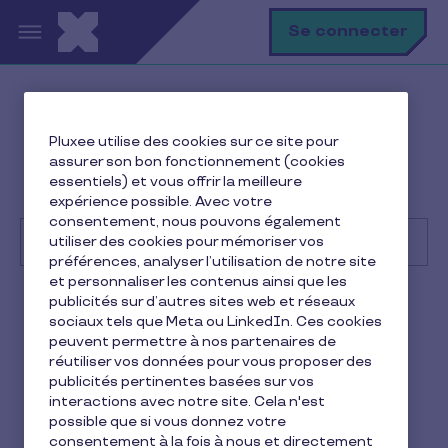
Aller au contenu principal
R
Se connecter
Help Center
Client
Pluxee utilise des cookies sur ce site pour
Premiers pas
assurer son bon fonctionnement (cookies
Comment commander des Chèques Cadeaux
essentiels) et vous offrir la meilleure
TirGroupé by Pluxee ?
expérience possible. Avec votre
consentement, nous pouvons également
utiliser des cookies pour mémoriser vos
préférences, analyser l’utilisation de notre site
et personnaliser les contenus ainsi que les
Recherche
publicités sur d’autres sites web et réseaux
Client
Pluxee Cadeaux
sociaux tels que Meta ou LinkedIn. Ces cookies
peuvent permettre à nos partenaires de
Comment commander des
réutiliser vos données pour vous proposer des
publicités pertinentes basées sur vos
Chèques Cadeaux
interactions avec notre site. Cela n'est
possible que si vous donnez votre
TirGroupé by Pluxee ?
consentement à la fois à nous et directement