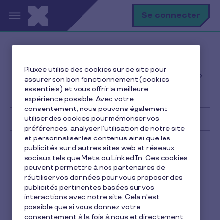
Aller au contenu principal
R
Se connecter
Help Center
Client
Pluxee utilise des cookies sur ce site pour
Gestion des avantages et commandes des
assurer son bon fonctionnement (cookies
employés
essentiels) et vous offrir la meilleure
Dans quel pays livrez-vous ?
expérience possible. Avec votre
consentement, nous pouvons également
utiliser des cookies pour mémoriser vos
préférences, analyser l’utilisation de notre site
et personnaliser les contenus ainsi que les
Recherche
publicités sur d’autres sites web et réseaux
Client
Pluxee Cadeaux
sociaux tels que Meta ou LinkedIn. Ces cookies
peuvent permettre à nos partenaires de
Dans quel pays livrez-vous ?
réutiliser vos données pour vous proposer des
publicités pertinentes basées sur vos
interactions avec notre site. Cela n'est
1 min de lecture
16 juin 2026
possible que si vous donnez votre
consentement à la fois à nous et directement
1