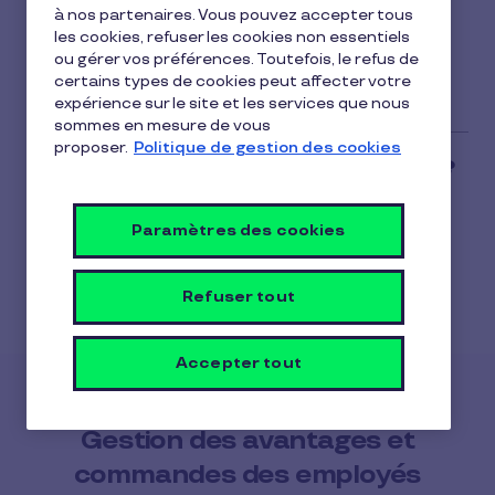
Nous assurons la livraison en France
min
à nos partenaires. Vous pouvez accepter tous
métropolitaine. Pour le moment, les livraisons ne
de
les cookies, refuser les cookies non essentiels
lecture
sont pas disponibles en dehors de ce périmètre.
ou gérer vos préférences. Toutefois, le refus de
certains types de cookies peut affecter votre
expérience sur le site et les services que nous
sommes en mesure de vous
proposer.
Politique de gestion des cookies
Paramètres des cookies
Refuser tout
Accepter tout
Articles dans la catégorie
Gestion des avantages et
commandes des employés