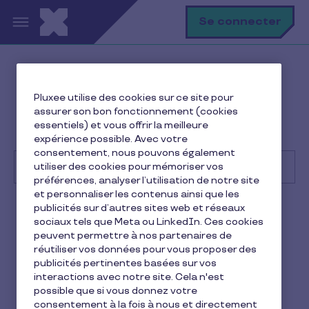
Aller au contenu principal
R
Se connecter
Help Center
Client
Pluxee utilise des cookies sur ce site pour
Premiers pas
assurer son bon fonctionnement (cookies
Dois-je proposer le Pluxee CESU à l'ensemble de mes
essentiels) et vous offrir la meilleure
collaborateurs ?
expérience possible. Avec votre
consentement, nous pouvons également
utiliser des cookies pour mémoriser vos
préférences, analyser l’utilisation de notre site
et personnaliser les contenus ainsi que les
Recherche
publicités sur d’autres sites web et réseaux
Client
Pluxee CESU
sociaux tels que Meta ou LinkedIn. Ces cookies
peuvent permettre à nos partenaires de
Dois-je proposer le Pluxee
réutiliser vos données pour vous proposer des
publicités pertinentes basées sur vos
CESU à l'ensemble de mes
interactions avec notre site. Cela n'est
possible que si vous donnez votre
collaborateurs ?
consentement à la fois à nous et directement