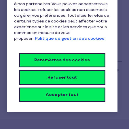
à nos partenaires. Vous pouvez accepter tous
1 min de lecture
11 février 2026
les cookies, refuser les cookies non essentiels
ou gérer vos préférences. Toutefois, le refus de
1
Le financeur de Pluxee CESU peut en restreindre
certains types de cookies peut affecter votre
min
expérience sur le site et les services que nous
l'attribution à certaines personnes. Les critères
de
sommes en mesure de vous
lecture
catégoriels doivent impérativement être non
proposer.
Politique de gestion des cookies
discriminatoires, objectifs et vérifiables.
Paramètres des cookies
Refuser tout
Accepter tout