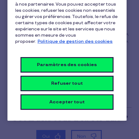
à nos partenaires. Vous pouvez accepter tous
1
les cookies, refuser les cookies non essentiels
Pour connaître le solde de vos bénéficiaires :
min
ou gérer vos préférences. Toutefois, le refus de
-Rendez-vous dans la rubrique «
Avantages
» de
de
certains types de cookies peut affecter votre
lecture
votre espace client,
expérience sur le site et les services que nous
-Cliquez sur l'onglet «
Suivi de consommations
»,
sommes en mesure de vous
-Sélectionnez «
Télécharger les informations
».
proposer.
Politique de gestion des cookies
Un fichier PDF se téléchargera, présentant pour
chaque bénéficiaire :
Paramètres des cookies
-Les montants distribués,
-Le solde utilisé,
Refuser tout
-Le solde restant.
Accepter tout