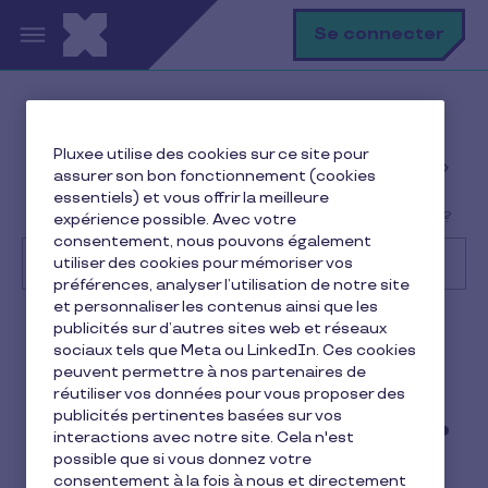
Aller au contenu principal
R
Se connecter
Help Center
Client
Pluxee utilise des cookies sur ce site pour
Gestion des avantages et commandes des
assurer son bon fonctionnement (cookies
employés
essentiels) et vous offrir la meilleure
Où consulter les montants distribués par bénéficiaire ?
expérience possible. Avec votre
consentement, nous pouvons également
utiliser des cookies pour mémoriser vos
préférences, analyser l’utilisation de notre site
et personnaliser les contenus ainsi que les
Recherche
publicités sur d’autres sites web et réseaux
Client
Pluxee Cadeaux
sociaux tels que Meta ou LinkedIn. Ces cookies
peuvent permettre à nos partenaires de
Où consulter les montants
réutiliser vos données pour vous proposer des
publicités pertinentes basées sur vos
distribués par bénéficiaire ?
interactions avec notre site. Cela n'est
possible que si vous donnez votre
1 min de lecture
11 février 2026
consentement à la fois à nous et directement