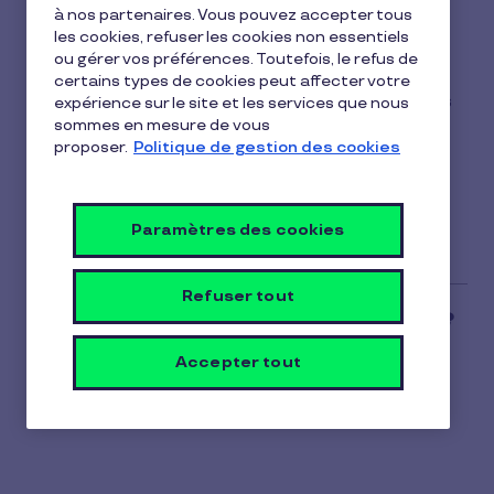
?
à nos partenaires. Vous pouvez accepter tous
les cookies, refuser les cookies non essentiels
1 min de lecture
11 février 2026
ou gérer vos préférences. Toutefois, le refus de
certains types de cookies peut affecter votre
1
Le Pluxee CESU ne peut être utilisé que chez des
expérience sur le site et les services que nous
min
sommes en mesure de vous
prestataires agréés de services à la personne.
de
proposer.
Politique de gestion des cookies
lecture
Vous pouvez retrouver un prestataire via
l'Annuaire sur le site officiel :
servicesalapersonne.gouv.fr
.
Paramètres des cookies
Refuser tout
Accepter tout