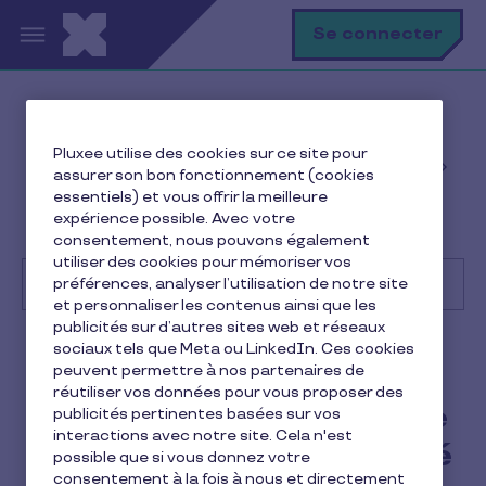
Aller au contenu principal
R
Se connecter
Help Center
Client
Pluxee utilise des cookies sur ce site pour
Gestion des avantages et commandes des
assurer son bon fonctionnement (cookies
employés
essentiels) et vous offrir la meilleure
Où trouver un prestataire de services à la personne
expérience possible. Avec votre
agréé ?
consentement, nous pouvons également
utiliser des cookies pour mémoriser vos
préférences, analyser l’utilisation de notre site
et personnaliser les contenus ainsi que les
publicités sur d’autres sites web et réseaux
Recherche
sociaux tels que Meta ou LinkedIn. Ces cookies
Client
Pluxee CESU
peuvent permettre à nos partenaires de
réutiliser vos données pour vous proposer des
Où trouver un prestataire de
publicités pertinentes basées sur vos
interactions avec notre site. Cela n'est
services à la personne agréé
possible que si vous donnez votre
consentement à la fois à nous et directement