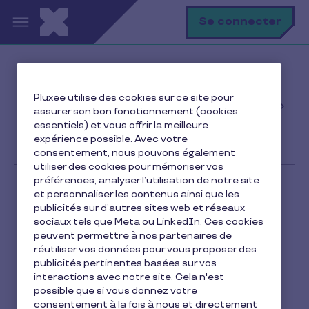
Aller au contenu principal
R
Se connecter
Help Center
Client
Pluxee utilise des cookies sur ce site pour
Gestion des avantages et commandes des
assurer son bon fonctionnement (cookies
employés
essentiels) et vous offrir la meilleure
Est-il possible de retirer de l'argent à un distributeur
expérience possible. Avec votre
avec la carte Pluxee Restaurant ?
consentement, nous pouvons également
utiliser des cookies pour mémoriser vos
préférences, analyser l’utilisation de notre site
et personnaliser les contenus ainsi que les
publicités sur d’autres sites web et réseaux
Recherche
sociaux tels que Meta ou LinkedIn. Ces cookies
Client
Pluxee Restaurant
peuvent permettre à nos partenaires de
réutiliser vos données pour vous proposer des
Est-il possible de retirer de
publicités pertinentes basées sur vos
interactions avec notre site. Cela n'est
l'argent à un distributeur
possible que si vous donnez votre
consentement à la fois à nous et directement