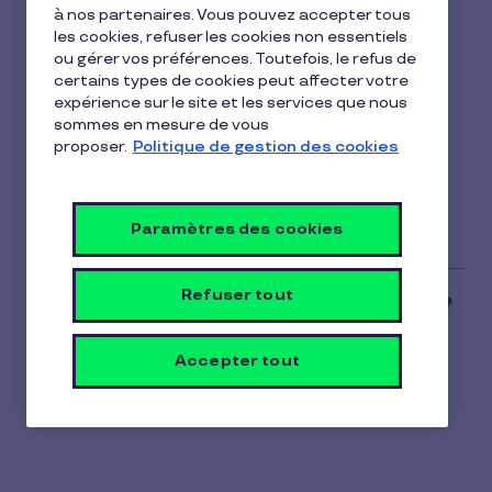
avec la carte Pluxee
à nos partenaires. Vous pouvez accepter tous
les cookies, refuser les cookies non essentiels
Restaurant ?
ou gérer vos préférences. Toutefois, le refus de
certains types de cookies peut affecter votre
1 min de lecture
11 février 2026
expérience sur le site et les services que nous
sommes en mesure de vous
1
Non, la Carte Pluxee Restaurant est réservée à
proposer.
Politique de gestion des cookies
min
l'achat de repas auprès des restaurants et
de
lecture
commerçants partenaires agréés.
Paramètres des cookies
Refuser tout
Accepter tout