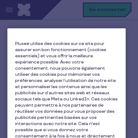
Aller au contenu principal
R
Se connecter
Accueil
Ma vie avec Pluxee
Pluxee utilise des cookies sur ce site pour
assurer son bon fonctionnement (cookies
essentiels) et vous offrir la meilleure
expérience possible. Avec votre
Ma vie avec Pluxee
consentement, nous pouvons également
utiliser des cookies pour mémoriser vos
préférences, analyser l’utilisation de notre site
et personnaliser les contenus ainsi que les
CSE
Incentive
publicités sur d’autres sites web et réseaux
sociaux tels que Meta ou LinkedIn. Ces cookies
Je construis mon équilibre vie
peuvent permettre à nos partenaires de
réutiliser vos données pour vous proposer des
Je gère mes finances
Je me déplace
publicités pertinentes basées sur vos
Je me restaure
La vie chez Pluxee
interactions avec notre site. Cela n'est
possible que si vous donnez votre
Ma vie avec Pluxee
Ressources humaines
consentement à la fois à nous et directement