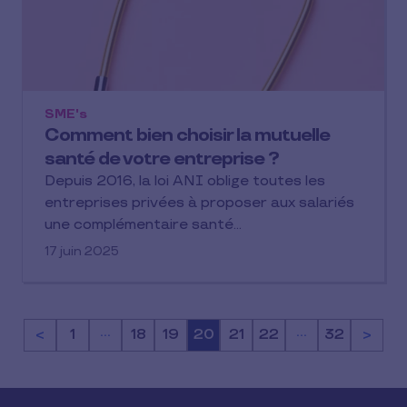
SME's
Comment bien choisir la mutuelle
santé de votre entreprise ?
Depuis 2016, la loi ANI oblige toutes les
entreprises privées à proposer aux salariés
une complémentaire santé…
17 juin 2025
…
…
<
Page
1
Page
18
Page
19
Page
20
Page
21
Page
22
Page
32
>