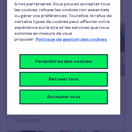
à nos partenaires. Vous pouvez accepter tous
SME's
les cookies, refuser les cookies non essentiels
ou gérer vos préférences. Toutefois, le refus de
certains types de cookies peut affecter votre
expérience sur le site et les services que nous
sommes en mesure de vous
proposer.
Politique de gestion des cookies
Paramètres des cookies
Refuser tout
CSE
Quand doit être consulté le CSE ?
Accepter tout
En tant qu’instance représentative du
personnel, l’employeur doit consulter le
comité social et économique (CSE) sur…
18 juin 2025